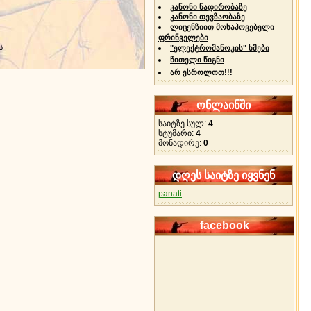
კანონი ნადირობაზე
კანონი თევზაობაზე
ლიცენზიით მოსაპოვებელი
ფრინველები
ს
"ელექტრომანოკის" ხმები
წითელი წიგნი
არ ესროლოთ!!!
ონლაინში
საიტზე სულ:
4
სტუმარი:
4
მონადირე:
0
დღეს საიტზე იყვნენ
panati
facebook