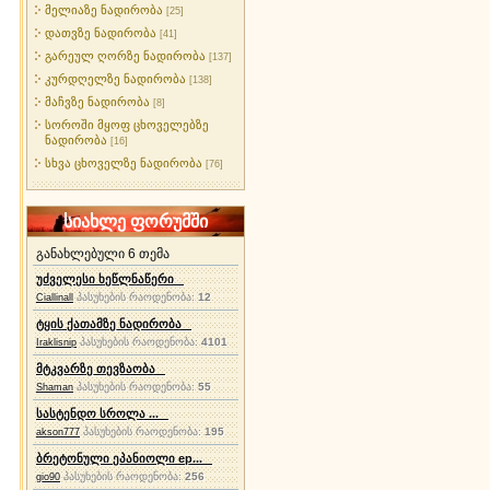
მელიაზე ნადირობა
[25]
დათვზე ნადირობა
[41]
გარეულ ღორზე ნადირობა
[137]
კურდღელზე ნადირობა
[138]
მაჩვზე ნადირობა
[8]
სოროში მყოფ ცხოველებზე
ნადირობა
[16]
სხვა ცხოველზე ნადირობა
[76]
სიახლე ფორუმში
განახლებული 6 თემა
უძველესი ხეწლნაწერი
პასუხების რაოდენობა:
12
Ciallinall
ტყის ქათამზე ნადირობა
პასუხების რაოდენობა:
4101
Iraklisnip
მტკვარზე თევზაობა
პასუხების რაოდენობა:
55
Shaman
სასტენდო სროლა ...
პასუხების რაოდენობა:
195
akson777
ბრეტონული ეპანიოლი ep...
პასუხების რაოდენობა:
256
gio90