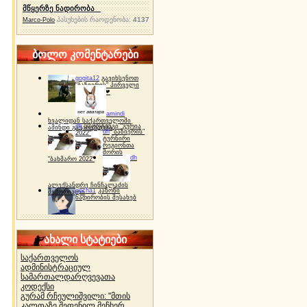
მწყერზე ნადირობა
პასუხების რაოდენობა:
4137
Marco-Polo
ბოლო კომენტარები
gogita12
გავიხსენოთ
"ბაზიერის" პირველი
ტურნირი ❤
amindi
ხვალიდან საქართველოში
dh
სპორტინგი "გურია
ამინდი გაუარესდება
dh
"ბაზიერის"
2022"
ტურნირი
რეგიონთა
შორის
dh
"ბახმარო 2022"
ალექსანდრე ჩინჩალაძის
gocha1
კანონი
მემორიალი
ნადირობის შესახებ
ახალი სტატიები
საქართველოს
ადმინისტრაციულ
სამართალდარღვევათა
კოდექსი
გურამ რჩეულიშვილი: "მთის
კალთაზე შეფენილ მეჩხერ