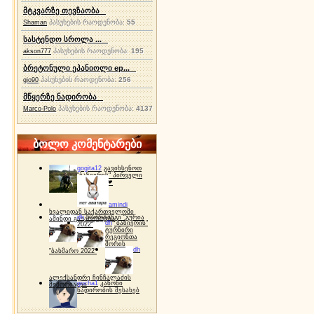
მტკვარზე თევზაობა
პასუხების რაოდენობა:
55
Shaman
სასტენდო სროლა ...
პასუხების რაოდენობა:
195
akson777
ბრეტონული ეპანიოლი ep...
პასუხების რაოდენობა:
256
gio90
მწყერზე ნადირობა
პასუხების რაოდენობა:
4137
Marco-Polo
ბოლო კომენტარები
gogita12
გავიხსენოთ
"ბაზიერის" პირველი
ტურნირი ❤
amindi
ხვალიდან საქართველოში
dh
სპორტინგი "გურია
ამინდი გაუარესდება
dh
"ბაზიერის"
2022"
ტურნირი
რეგიონთა
შორის
dh
"ბახმარო 2022"
ალექსანდრე ჩინჩალაძის
gocha1
კანონი
მემორიალი
ნადირობის შესახებ