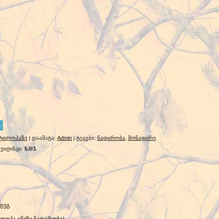
ნტილოპაზე
|
დაამატა
:
Admin
|
ტეგები
:
ნადირობა
,
მონადირე
ეიტინგი
:
5.0
/
1
დეგ