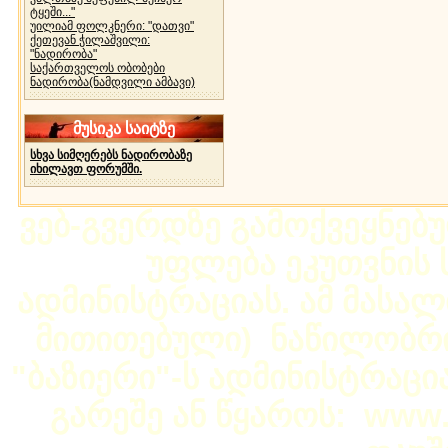
ტყეში..."
უილიამ ფოლკნერი: "დათვი"
ქეთევან ჭილაშვილი:
"ნადირობა"
საქართველოს ობობები
ნადირობა(ნამდვილი ამბავი)
მუსიკა საიტზე
სხვა სიმღერებს ნადირობაზე
იხილავთ ფორუმში.
ვებ-გვერდზე გამოქვეყნებ
უფლება ეკუთვნის ს
ადმინისტრაციას. ამ მასალი
მითითებული) ნაწილობრივ
"ბაზიერი"-ს ადმინისტრაც
გარეშე ან წყაროს: www.b