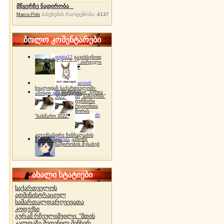
მწყერზე ნადირობა
პასუხების რაოდენობა:
4137
Marco-Polo
ბოლო კომენტარები
gogita12
გავიხსენოთ
"ბაზიერის" პირველი
ტურნირი ❤
amindi
ხვალიდან საქართველოში
dh
სპორტინგი "გურია
ამინდი გაუარესდება
dh
"ბაზიერის"
2022"
ტურნირი
რეგიონთა
შორის
dh
"ბახმარო 2022"
ალექსანდრე ჩინჩალაძის
gocha1
კანონი
მემორიალი
ნადირობის შესახებ
ახალი სტატიები
საქართველოს
ადმინისტრაციულ
სამართალდარღვევათა
კოდექსი
გურამ რჩეულიშვილი: "მთის
კალთაზე შეფენილ მეჩხერ