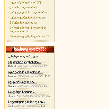
მელიაზე ნადირობა
[25]
დათვზე ნადირობა
[41]
გარეულ ღორზე ნადირობა
[137]
კურდღელზე ნადირობა
[138]
მაჩვზე ნადირობა
[8]
სოროში მყოფ ცხოველებზე
ნადირობა
[16]
სხვა ცხოველზე ნადირობა
[76]
სიახლე ფორუმში
განახლებული 6 თემა
უძველესი ხეწლნაწერი
პასუხების რაოდენობა:
12
Ciallinall
ტყის ქათამზე ნადირობა
პასუხების რაოდენობა:
4101
Iraklisnip
მტკვარზე თევზაობა
პასუხების რაოდენობა:
55
Shaman
სასტენდო სროლა ...
პასუხების რაოდენობა:
195
akson777
ბრეტონული ეპანიოლი ep...
პასუხების რაოდენობა:
256
gio90