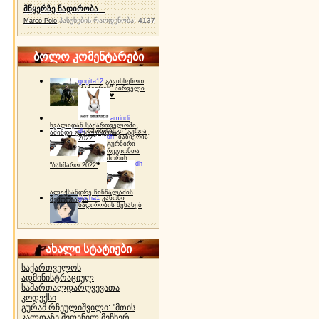
მწყერზე ნადირობა
პასუხების რაოდენობა:
4137
Marco-Polo
ბოლო კომენტარები
gogita12
გავიხსენოთ
"ბაზიერის" პირველი
ტურნირი ❤
amindi
ხვალიდან საქართველოში
dh
სპორტინგი "გურია
ამინდი გაუარესდება
dh
"ბაზიერის"
2022"
ტურნირი
რეგიონთა
შორის
dh
"ბახმარო 2022"
ალექსანდრე ჩინჩალაძის
gocha1
კანონი
მემორიალი
ნადირობის შესახებ
ახალი სტატიები
საქართველოს
ადმინისტრაციულ
სამართალდარღვევათა
კოდექსი
გურამ რჩეულიშვილი: "მთის
კალთაზე შეფენილ მეჩხერ