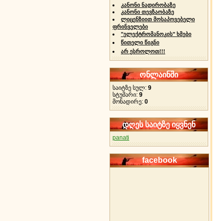
კანონი ნადირობაზე
კანონი თევზაობაზე
ლიცენზიით მოსაპოვებელი
ფრინველები
"ელექტრომანოკის" ხმები
წითელი წიგნი
არ ესროლოთ!!!
ონლაინში
საიტზე სულ:
9
სტუმარი:
9
მონადირე:
0
დღეს საიტზე იყვნენ
panati
facebook