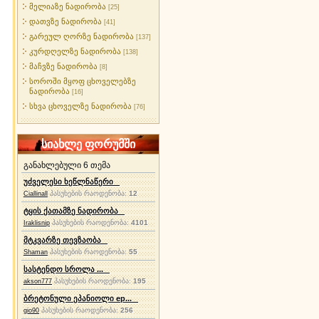
მელიაზე ნადირობა
[25]
დათვზე ნადირობა
[41]
გარეულ ღორზე ნადირობა
[137]
კურდღელზე ნადირობა
[138]
მაჩვზე ნადირობა
[8]
სოროში მყოფ ცხოველებზე
ნადირობა
[16]
სხვა ცხოველზე ნადირობა
[76]
სიახლე ფორუმში
განახლებული 6 თემა
უძველესი ხეწლნაწერი
პასუხების რაოდენობა:
12
Ciallinall
ტყის ქათამზე ნადირობა
პასუხების რაოდენობა:
4101
Iraklisnip
მტკვარზე თევზაობა
პასუხების რაოდენობა:
55
Shaman
სასტენდო სროლა ...
პასუხების რაოდენობა:
195
akson777
ბრეტონული ეპანიოლი ep...
პასუხების რაოდენობა:
256
gio90