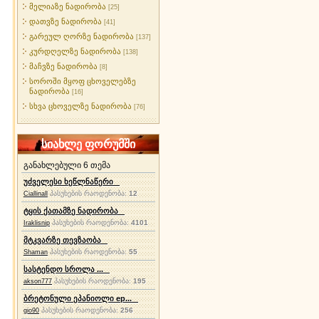
მელიაზე ნადირობა
[25]
დათვზე ნადირობა
[41]
გარეულ ღორზე ნადირობა
[137]
კურდღელზე ნადირობა
[138]
მაჩვზე ნადირობა
[8]
სოროში მყოფ ცხოველებზე
ნადირობა
[16]
სხვა ცხოველზე ნადირობა
[76]
სიახლე ფორუმში
განახლებული 6 თემა
უძველესი ხეწლნაწერი
პასუხების რაოდენობა:
12
Ciallinall
ტყის ქათამზე ნადირობა
პასუხების რაოდენობა:
4101
Iraklisnip
მტკვარზე თევზაობა
პასუხების რაოდენობა:
55
Shaman
სასტენდო სროლა ...
პასუხების რაოდენობა:
195
akson777
ბრეტონული ეპანიოლი ep...
პასუხების რაოდენობა:
256
gio90