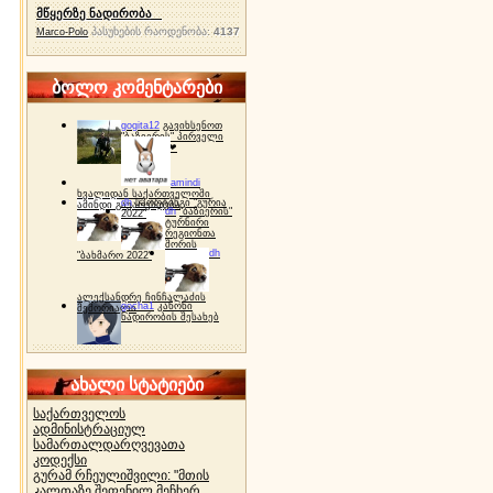
მწყერზე ნადირობა
პასუხების რაოდენობა:
4137
Marco-Polo
ბოლო კომენტარები
gogita12
გავიხსენოთ
"ბაზიერის" პირველი
ტურნირი ❤
amindi
ხვალიდან საქართველოში
dh
სპორტინგი "გურია
ამინდი გაუარესდება
dh
"ბაზიერის"
2022"
ტურნირი
რეგიონთა
შორის
dh
"ბახმარო 2022"
ალექსანდრე ჩინჩალაძის
gocha1
კანონი
მემორიალი
ნადირობის შესახებ
ახალი სტატიები
საქართველოს
ადმინისტრაციულ
სამართალდარღვევათა
კოდექსი
გურამ რჩეულიშვილი: "მთის
კალთაზე შეფენილ მეჩხერ