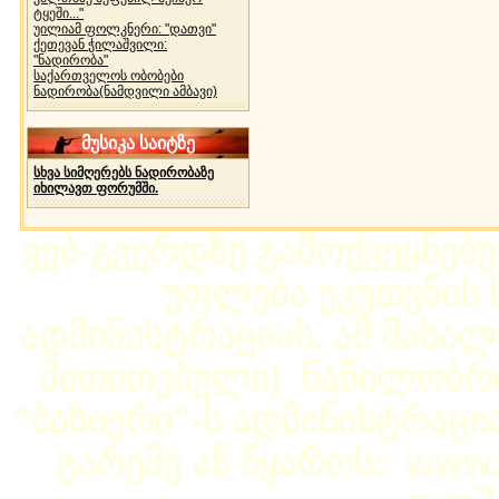
ტყეში..."
უილიამ ფოლკნერი: "დათვი"
ქეთევან ჭილაშვილი:
"ნადირობა"
საქართველოს ობობები
ნადირობა(ნამდვილი ამბავი)
მუსიკა საიტზე
სხვა სიმღერებს ნადირობაზე
იხილავთ ფორუმში.
ვებ-გვერდზე გამოქვეყნებ
უფლება ეკუთვნის ს
ადმინისტრაციას. ამ მასალი
მითითებული) ნაწილობრივ
"ბაზიერი"-ს ადმინისტრაც
გარეშე ან წყაროს: www.b