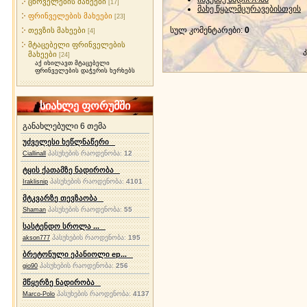
ცხოველების მახეები
[17]
მახე წყალმცურავებისთვის
ფრინველების მახეები
[23]
სულ კომენტარები
:
0
თევზის მახეები
[4]
მტაცებელი ფრინველების
მახეები
[24]
აქ იხილავთ მტაცებელი
ფრინველების დაჭერის ხერხებს
სიახლე ფორუმში
განახლებული 6 თემა
უძველესი ხეწლნაწერი
პასუხების რაოდენობა:
12
Ciallinall
ტყის ქათამზე ნადირობა
პასუხების რაოდენობა:
4101
Iraklisnip
მტკვარზე თევზაობა
პასუხების რაოდენობა:
55
Shaman
სასტენდო სროლა ...
პასუხების რაოდენობა:
195
akson777
ბრეტონული ეპანიოლი ep...
პასუხების რაოდენობა:
256
gio90
მწყერზე ნადირობა
პასუხების რაოდენობა:
4137
Marco-Polo