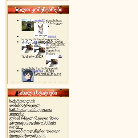
ბოლო კომენტარები
gogita12
გავიხსენოთ
"ბაზიერის" პირველი
ტურნირი ❤
amindi
ხვალიდან საქართველოში
dh
სპორტინგი "გურია
ამინდი გაუარესდება
dh
"ბაზიერის"
2022"
ტურნირი
რეგიონთა
შორის
dh
"ბახმარო 2022"
ალექსანდრე ჩინჩალაძის
gocha1
კანონი
მემორიალი
ნადირობის შესახებ
ახალი სტატიები
საქართველოს
ადმინისტრაციულ
სამართალდარღვევათა
კოდექსი
გურამ რჩეულიშვილი: "მთის
კალთაზე შეფენილ მეჩხერ
ტყეში..."
უილიამ ფოლკნერი: "დათვი"
ქეთევან ჭილაშვილი: