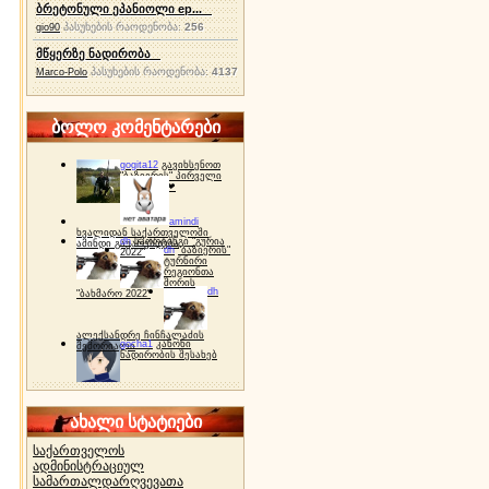
ბრეტონული ეპანიოლი ep...
პასუხების რაოდენობა:
256
gio90
მწყერზე ნადირობა
პასუხების რაოდენობა:
4137
Marco-Polo
ბოლო კომენტარები
gogita12
გავიხსენოთ
"ბაზიერის" პირველი
ტურნირი ❤
amindi
ხვალიდან საქართველოში
dh
სპორტინგი "გურია
ამინდი გაუარესდება
dh
"ბაზიერის"
2022"
ტურნირი
რეგიონთა
შორის
dh
"ბახმარო 2022"
ალექსანდრე ჩინჩალაძის
gocha1
კანონი
მემორიალი
ნადირობის შესახებ
ახალი სტატიები
საქართველოს
ადმინისტრაციულ
სამართალდარღვევათა