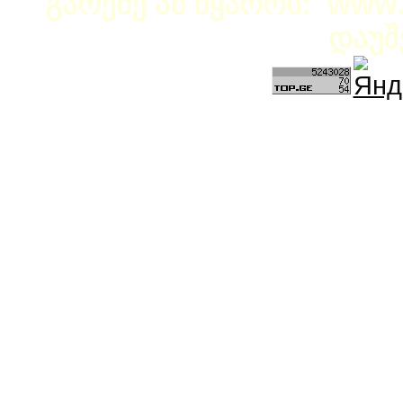
გარეშე ან წყაროს: www.b
დაუშ