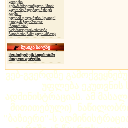
კოდექსი
გურამ რჩეულიშვილი: "მთის
კალთაზე შეფენილ მეჩხერ
ტყეში..."
უილიამ ფოლკნერი: "დათვი"
ქეთევან ჭილაშვილი:
"ნადირობა"
საქართველოს ობობები
ნადირობა(ნამდვილი ამბავი)
მუსიკა საიტზე
სხვა სიმღერებს ნადირობაზე
იხილავთ ფორუმში.
ვებ-გვერდზე გამოქვეყნებ
უფლება ეკუთვნის ს
ადმინისტრაციას. ამ მასალი
მითითებული) ნაწილობრივ
"ბაზიერი"-ს ადმინისტრაც