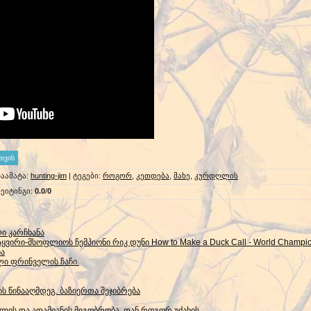
აამატა
:
hunting-jim
|
ტეგები
:
როგორ
,
კეთდება
,
მახე
,
კურდღლის
ეიტინგი
:
0.0
/
0
ი კარჩხანა
ვირი-მსოფლიოს ჩემპიონი რიკ დუნი How to Make a Duck Call - World Champio
ბა
ი ფრინველის ჩაჩი.
 წინააღმდეგ. ბაზიერთა შეჯიბრება
გლის და ადამიანის მეგობრობა, თან როგორ უძახის.