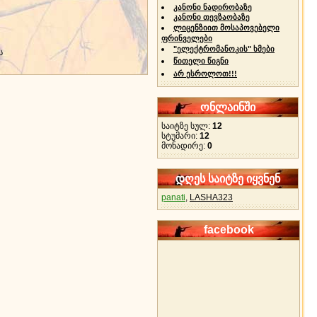
კანონი ნადირობაზე
კანონი თევზაობაზე
ლიცენზიით მოსაპოვებელი
ფრინველები
"ელექტრომანოკის" ხმები
ს
წითელი წიგნი
არ ესროლოთ!!!
ონლაინში
საიტზე სულ:
12
სტუმარი:
12
მონადირე:
0
დღეს საიტზე იყვნენ
panati
,
LASHA323
facebook