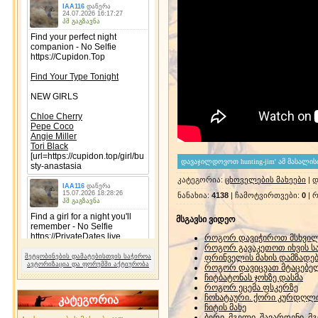
კატეგორია
:
ცხოველების მახეები
|
დ
ნანახია
:
4138
|
ჩამოტვირთვები
:
0
|
რ
მსგავსი ვიდეო
როგორ დავიჭიროთ მსხვილ
როგორ გავაკეთოთ იხვის საყ
შეტყობინების დამატებისთვის საჭიროა
ფრინველის მახის დამზადე
ავტორიზაცია და ფორუმში აქტიურობა
როგორ დავიცვათ მტაცებელ
ჩიტბატონას ჯოხზე დასმა
როგორ ეცემა ფსკერზე
ჩოხატაური. ქორი კურდღლის
კატეგორია
ჩიტის მახე
ბერი, მგელი, შავარდენი. მ