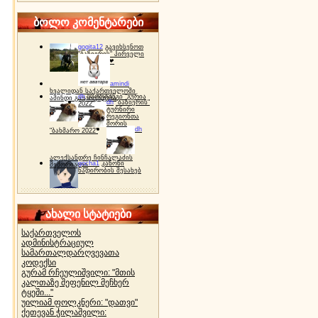
ბოლო კომენტარები
gogita12
გავიხსენოთ
"ბაზიერის" პირველი
ტურნირი ❤
amindi
ხვალიდან საქართველოში
dh
სპორტინგი "გურია
ამინდი გაუარესდება
dh
"ბაზიერის"
2022"
ტურნირი
რეგიონთა
შორის
dh
"ბახმარო 2022"
ალექსანდრე ჩინჩალაძის
gocha1
კანონი
მემორიალი
ნადირობის შესახებ
ახალი სტატიები
საქართველოს
ადმინისტრაციულ
სამართალდარღვევათა
კოდექსი
გურამ რჩეულიშვილი: "მთის
კალთაზე შეფენილ მეჩხერ
ტყეში..."
უილიამ ფოლკნერი: "დათვი"
ქეთევან ჭილაშვილი: