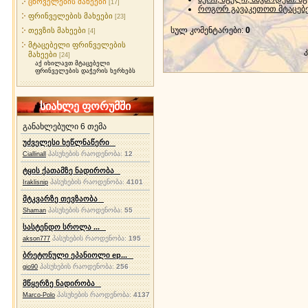
ცხოველების მახეები
[17]
როგორ გავაკეთოთ მტაცებე
ფრინველების მახეები
[23]
სულ კომენტარები
:
0
თევზის მახეები
[4]
მტაცებელი ფრინველების
მახეები
[24]
აქ იხილავთ მტაცებელი
ფრინველების დაჭერის ხერხებს
სიახლე ფორუმში
განახლებული 6 თემა
უძველესი ხეწლნაწერი
პასუხების რაოდენობა:
12
Ciallinall
ტყის ქათამზე ნადირობა
პასუხების რაოდენობა:
4101
Iraklisnip
მტკვარზე თევზაობა
პასუხების რაოდენობა:
55
Shaman
სასტენდო სროლა ...
პასუხების რაოდენობა:
195
akson777
ბრეტონული ეპანიოლი ep...
პასუხების რაოდენობა:
256
gio90
მწყერზე ნადირობა
პასუხების რაოდენობა:
4137
Marco-Polo