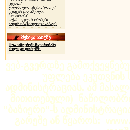
ტყეში..."
უილიამ ფოლკნერი: "დათვი"
ქეთევან ჭილაშვილი:
"ნადირობა"
საქართველოს ობობები
ნადირობა(ნამდვილი ამბავი)
მუსიკა საიტზე
სხვა სიმღერებს ნადირობაზე
იხილავთ ფორუმში.
ვებ-გვერდზე გამოქვეყნებ
უფლება ეკუთვნის ს
ადმინისტრაციას. ამ მასალი
მითითებული) ნაწილობრივ
"ბაზიერი"-ს ადმინისტრაც
გარეშე ან წყაროს: www.b