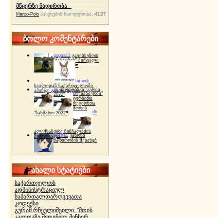
მწყერზე ნადირობა
პასუხების რაოდენობა:
4137
Marco-Polo
ბოლო კომენტარები
gogita12
გავიხსენოთ
"ბაზიერის" პირველი
ტურნირი ❤
amindi
ხვალიდან საქართველოში
dh
სპორტინგი "გურია
ამინდი გაუარესდება
dh
"ბაზიერის"
2022"
ტურნირი
რეგიონთა
შორის
dh
"ბახმარო 2022"
ალექსანდრე ჩინჩალაძის
gocha1
კანონი
მემორიალი
ნადირობის შესახებ
ახალი სტატიები
საქართველოს
ადმინისტრაციულ
სამართალდარღვევათა
კოდექსი
გურამ რჩეულიშვილი: "მთის
კალთაზე შეფენილ მეჩხერ