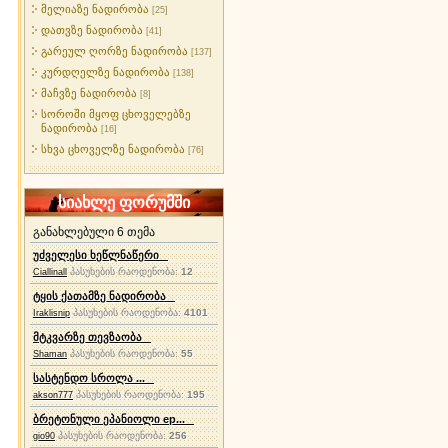
მელიაზე ნადირობა
[25]
დათვზე ნადირობა
[41]
გარეულ ღორზე ნადირობა
[137]
კურდღელზე ნადირობა
[138]
მაჩვზე ნადირობა
[8]
სოროში მყოფ ცხოველებზე
ნადირობა
[16]
სხვა ცხოველზე ნადირობა
[76]
სიახლე ფორუმში
განახლებული 6 თემა
უძველესი ხეწლნაწერი
პასუხების რაოდენობა:
12
Ciallinall
ტყის ქათამზე ნადირობა
პასუხების რაოდენობა:
4101
Iraklisnip
მტკვარზე თევზაობა
პასუხების რაოდენობა:
55
Shaman
სასტენდო სროლა ...
პასუხების რაოდენობა:
195
akson777
ბრეტონული ეპანიოლი ep...
პასუხების რაოდენობა:
256
gio90