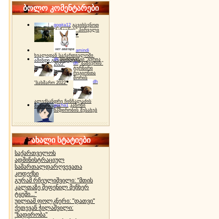
ბოლო კომენტარები
gogita12
გავიხსენოთ
"ბაზიერის" პირველი
ტურნირი ❤
amindi
ხვალიდან საქართველოში
dh
სპორტინგი "გურია
ამინდი გაუარესდება
dh
"ბაზიერის"
2022"
ტურნირი
რეგიონთა
შორის
dh
"ბახმარო 2022"
ალექსანდრე ჩინჩალაძის
gocha1
კანონი
მემორიალი
ნადირობის შესახებ
ახალი სტატიები
საქართველოს
ადმინისტრაციულ
სამართალდარღვევათა
კოდექსი
გურამ რჩეულიშვილი: "მთის
კალთაზე შეფენილ მეჩხერ
ტყეში..."
უილიამ ფოლკნერი: "დათვი"
ქეთევან ჭილაშვილი:
"ნადირობა"