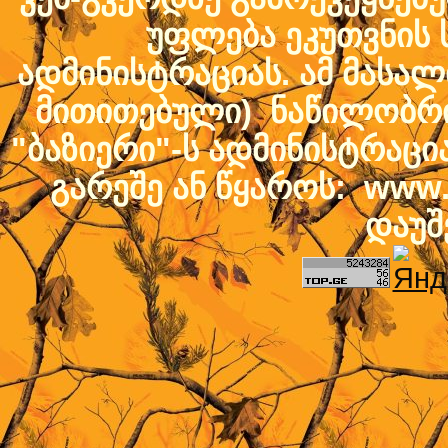
უფლება ეკუთვნის ს
ადმინისტრაციას. ამ მასალი
მითითებული) ნაწილობრივ
"ბაზიერი"-ს ადმინისტრაც
გარეშე ან წყაროს: www.b
დაუშ