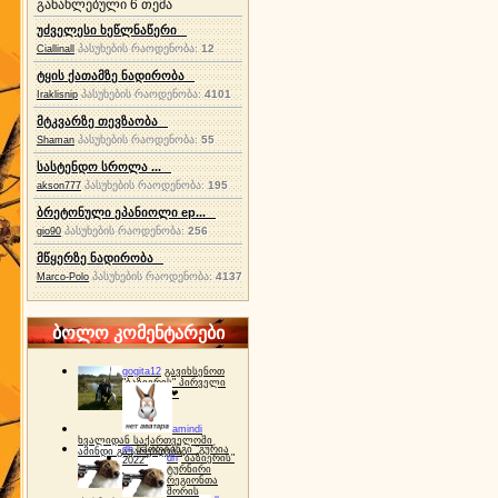
განახლებული 6 თემა
უძველესი ხეწლნაწერი
პასუხების რაოდენობა:
12
Ciallinall
ტყის ქათამზე ნადირობა
პასუხების რაოდენობა:
4101
Iraklisnip
მტკვარზე თევზაობა
პასუხების რაოდენობა:
55
Shaman
სასტენდო სროლა ...
პასუხების რაოდენობა:
195
akson777
ბრეტონული ეპანიოლი ep...
პასუხების რაოდენობა:
256
gio90
მწყერზე ნადირობა
პასუხების რაოდენობა:
4137
Marco-Polo
ბოლო კომენტარები
gogita12
გავიხსენოთ
"ბაზიერის" პირველი
ტურნირი ❤
amindi
ხვალიდან საქართველოში
dh
სპორტინგი "გურია
ამინდი გაუარესდება
dh
"ბაზიერის"
2022"
ტურნირი
რეგიონთა
შორის