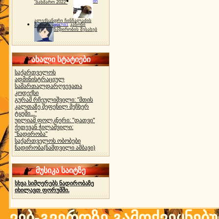
dh
"ბახმარო 2022"
ალექსანდრე ჩინჩალაძის
gocha1
კანონი
მემორიალი
ნადირობის შესახებ
ახალი სტატიები
საქართველოს
ადმინისტრაციულ
სამართალდარღვევათა
კოდექსი
გურამ რჩეულიშვილი: "მთის
კალთაზე შეფენილ მეჩხერ
ტყეში..."
უილიამ ფოლკნერი: "დათვი"
ქეთევან ჭილაშვილი:
"ნადირობა"
საქართველოს ობობები
ნადირობა(ნამდვილი ამბავი)
მუსიკა საიტზე
სხვა სიმღერებს ნადირობაზე
იხილავთ ფორუმში.
ვებ-გვერდზე გამოქვეყნებ