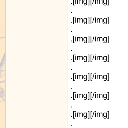
.[img]
[/img]
.
.[img]
[/img]
.
.[img]
[/img]
.
.[img]
[/img]
.
.[img]
[/img]
.
.[img]
[/img]
.
.[img]
[/img]
.