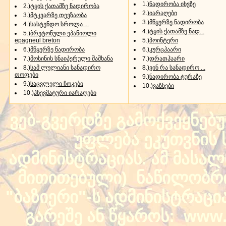
1.)
ნადირობა იხვზე
2.)
ტყის ქათამზე ნადირობა
2.)
იარაღები
3.)
მტკვარზე თევზაობა
3.)
მწყერზე ნადირობა
4.)
სასტენდო სროლა ...
4.)
ტყის ქათამზე ნად...
5.)
ბრეტონული ეპანიოლი
epagneul breton
5.)
პოინტერი
6.)
მწყერზე ნადირობა
6.)
კურცჰაარი
7.)
მოსინის სნაიპერული შაშხანა
7.)
დრათჰაარი
8.)
სამ ლულიანი სანადირო
8.)
ვინ რა სანადირო ...
თოფები
9.)
ნადირობა ტურაზე
9.)
საცვლელი ჩოკები
10.)
ვაზნები
10.)
პნევმატური იარაღები
ვებ-გვერდზე გამოქვეყნებ
უფლება ეკუთვნის ს
ადმინისტრაციას. ამ მასალი
მითითებული) ნაწილობრივ
"ბაზიერი"-ს ადმინისტრაც
გარეშე ან წყაროს: www.b