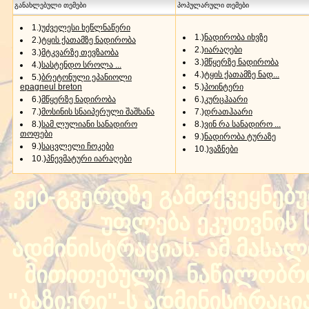
განახლებული თემები
პოპულარული თემები
1.)
უძველესი ხეწლნაწერი
1.)
ნადირობა იხვზე
2.)
ტყის ქათამზე ნადირობა
2.)
იარაღები
3.)
მტკვარზე თევზაობა
3.)
მწყერზე ნადირობა
4.)
სასტენდო სროლა ...
4.)
ტყის ქათამზე ნად...
5.)
ბრეტონული ეპანიოლი
epagneul breton
5.)
პოინტერი
6.)
მწყერზე ნადირობა
6.)
კურცჰაარი
7.)
მოსინის სნაიპერული შაშხანა
7.)
დრათჰაარი
8.)
სამ ლულიანი სანადირო
8.)
ვინ რა სანადირო ...
თოფები
9.)
ნადირობა ტურაზე
9.)
საცვლელი ჩოკები
10.)
ვაზნები
10.)
პნევმატური იარაღები
ვებ-გვერდზე გამოქვეყნებ
უფლება ეკუთვნის ს
ადმინისტრაციას. ამ მასალი
მითითებული) ნაწილობრივ
"ბაზიერი"-ს ადმინისტრაც