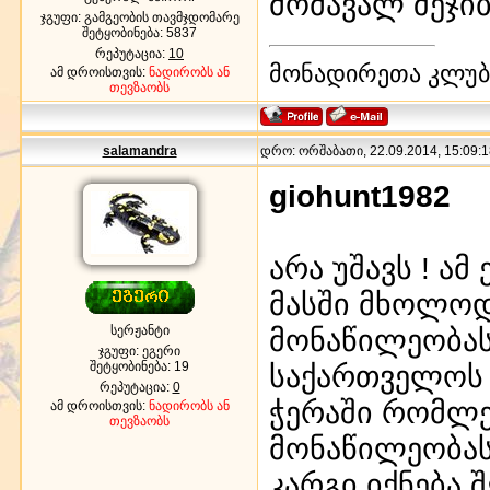
მომავალ შეჯი
ჯგუფი: გამგეობის თავმჯდომარე
შეტყობინება:
5837
რეპუტაცია:
10
მონადირეთა კლუბი
ამ დროისთვის:
ნადირობს ან
თევზაობს
salamandra
დრო: ორშაბათი, 22.09.2014, 15:09:1
giohunt1982
არა უშავს ! ა
მასში მხოლოდ
სერჟანტი
მონაწილეობას
ჯგუფი: ეგერი
შეტყობინება:
19
საქართველოს 
რეპუტაცია:
0
ჭერაში რომლე
ამ დროისთვის:
ნადირობს ან
თევზაობს
მონაწილეობას.
კარგი იქნება.