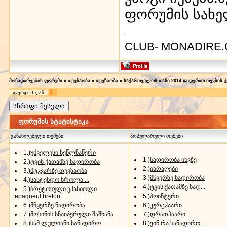
ფორუმის სახე
CLUB- MONADIRE
მონადირეების ფორუმი
»
თევზაობა
»
თევზაობა
»
საქართველოს თასი 2014 ფიდერით თევზის ჭ
1
გვერდი
1
დან
ფორუმის სტატისტიკა
განახლებული თემები
პოპულარული თემები
1.)
უძველესი ხეწლნაწერი
1.)
ნადირობა იხვზე
2.)
ტყის ქათამზე ნადირობა
2.)
იარაღები
3.)
მტკვარზე თევზაობა
3.)
მწყერზე ნადირობა
4.)
სასტენდო სროლა ...
4.)
ტყის ქათამზე ნად...
5.)
ბრეტონული ეპანიოლი
epagneul breton
5.)
პოინტერი
6.)
მწყერზე ნადირობა
6.)
კურცჰაარი
7.)
მოსინის სნაიპერული შაშხანა
7.)
დრათჰაარი
8.)
სამ ლულიანი სანადირო
8.)
ვინ რა სანადირო ...