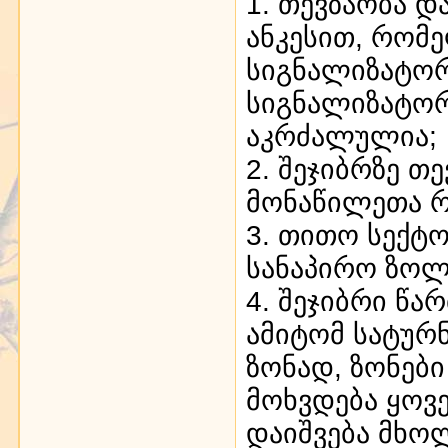
1. თევზაობა 
ანკესით, რომ
სიგნალიზატორი
სიგნალიზატორ
აკრძალულია;
2. შეჯიბრზე თ
მონაწილეთა რ
3. თითო სექტ
სანაპირო ზოლ
4. შეჯიბრი წ
ამიტომ სატურ
ზონად, ზონებ
მოხვდება ყოვ
დაიშვება მხო