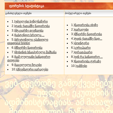
ფორუმის სტატისტიკა
განახლებული თემები
პოპულარული თემები
1.)
უძველესი ხეწლნაწერი
1.)
ნადირობა იხვზე
2.)
ტყის ქათამზე ნადირობა
2.)
იარაღები
3.)
მტკვარზე თევზაობა
3.)
მწყერზე ნადირობა
4.)
სასტენდო სროლა ...
4.)
ტყის ქათამზე ნად...
5.)
ბრეტონული ეპანიოლი
epagneul breton
5.)
პოინტერი
6.)
მწყერზე ნადირობა
6.)
კურცჰაარი
7.)
მოსინის სნაიპერული შაშხანა
7.)
დრათჰაარი
8.)
სამ ლულიანი სანადირო
8.)
ვინ რა სანადირო ...
თოფები
9.)
ნადირობა ტურაზე
9.)
საცვლელი ჩოკები
10.)
ვაზნები
10.)
პნევმატური იარაღები
ვებ-გვერდზე გამოქვეყნებ
უფლება ეკუთვნის ს
ადმინისტრაციას. ამ მასალი
მითითებული) ნაწილობრივ