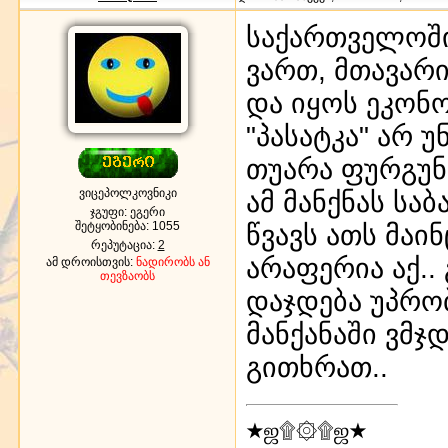
საქართველოში
ვართ, მთავარ
და იყოს ეკონ
"პასატკა" არ 
თუარა ფურგუნ
ვიცეპოლკოვნიკი
ამ მანქნას სა
ჯგუფი: ეგერი
შეტყობინება:
1055
წვავს ათს მაი
რეპუტაცია:
2
არაფერია აქ..
ამ დროისთვის:
ნადირობს ან
თევზაობს
დაჯდება უპრო
მანქანაში ვმ
გითხრათ..
★ஜ۩۞۩ஜ★