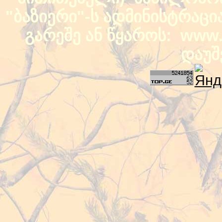
"ბაზიერი"-ს ადმინისტრაც
გარეშე ან წყაროს: www.b
დაუშ