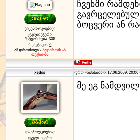
ჩვენში რამდე
გავრცელებული?
ბოცვერი ან რა
ვიცეპოლკოვნიკი
ჯგუფი: ეგერი
შეტყობინება:
335
რეპუტაცია:
0
ამ დროისთვის:
ნადირობს ან
თევზაობს
xedos
დრო: ოთხშაბათი, 17.06.2009, 20:06:
მე ეგ ნამდვილ
ვიცეპოლკოვნიკი
ჯგუფი: ეგერი