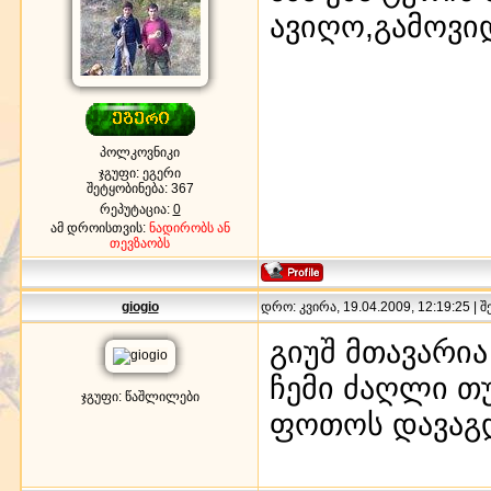
ავიღო,გამოვი
პოლკოვნიკი
ჯგუფი: ეგერი
შეტყობინება:
367
რეპუტაცია:
0
ამ დროისთვის:
ნადირობს ან
თევზაობს
giogio
დრო: კვირა, 19.04.2009, 12:19:25 | 
გიუშ მთავარი
ჩემი ძაღლი თ
ჯგუფი: წაშლილები
ფოთოს დავაგ