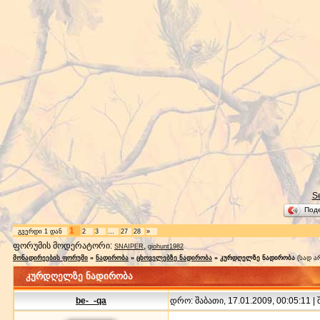
S
Под
1
გვერდი
1
დან
2
3
…
27
28
»
ფორუმის მოდერატორი:
,
SNAIPER
giohunt1982
მონადირეების ფორუმი
»
ნადირობა
»
ცხოველებზე ნადირობა
»
კურდღელზე ნადირობა
(სად ა
კურდღელზე ნადირობა
be-_-qa
დრო: შაბათი, 17.01.2009, 00:05:11 |