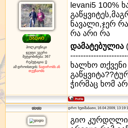
levani5 100% 
გაწყვიტეს,მაგ
ნავალი,ჯერ რა
რა არი რა
დამატებულია
(
პოლკოვნიკი
ჯგუფი: ეგერი
----------------------
შეტყობინება:
367
რეპუტაცია:
0
ხალხო თქვენი
ამ დროისთვის:
ნადირობს ან
თევზაობს
გაწყვიტა??ტუ
ჭირმაც ხომ არ
giogio
დრო: ხუთშაბათი, 16.04.2009, 13:19:1
გიო კურდღლის