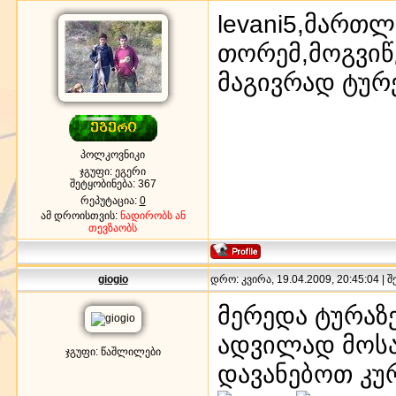
levani5,მართ
თორემ,მოგვიწ
მაგივრად ტურ
პოლკოვნიკი
ჯგუფი: ეგერი
შეტყობინება:
367
რეპუტაცია:
0
ამ დროისთვის:
ნადირობს ან
თევზაობს
giogio
დრო: კვირა, 19.04.2009, 20:45:04 | 
მერედა ტურაზ
ადვილად მოსა
ჯგუფი: წაშლილები
დავანებოთ კუ