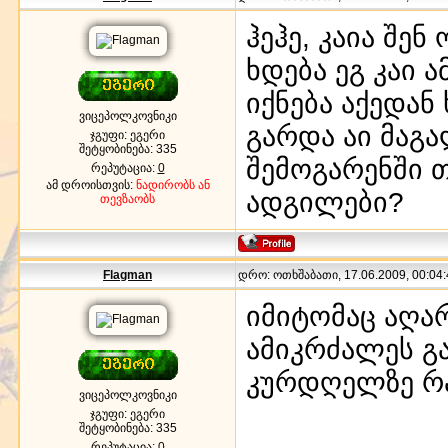
ჰეჰე, კაია შ
ხდება ეგ კაი 
იქნება აქედან
ვიცეპოლკოვნიკი
გარდა აი მაგ
ჯგუფი: ეგერი
შეტყობინება:
335
შემოგარენში თ
რეპუტაცია:
0
ამ დროისთვის:
ნადირობს ან
ადგილები?
თევზაობს
Flagman
დრო: ოთხშაბათი, 17.06.2009, 00:04:
იმიტომაც აღა
ამიკრძალეს გ
კურდღელზე რა
ვიცეპოლკოვნიკი
ჯგუფი: ეგერი
შეტყობინება:
335
რეპუტაცია:
0