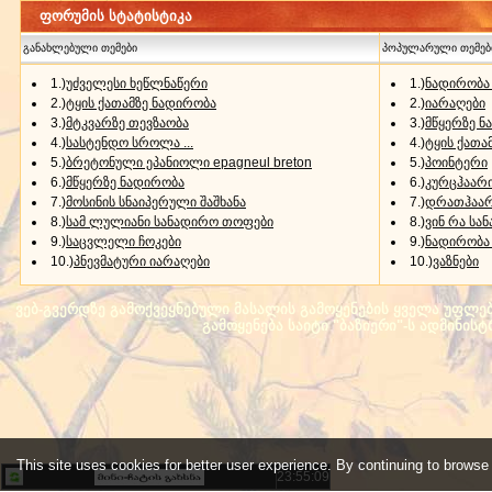
ფორუმის სტატისტიკა
განახლებული თემები
პოპულარული თემებ
1.)
უძველესი ხეწლნაწერი
1.)
ნადირობა 
2.)
ტყის ქათამზე ნადირობა
2.)
იარაღები
3.)
მტკვარზე თევზაობა
3.)
მწყერზე ნ
4.)
სასტენდო სროლა ...
4.)
ტყის ქათამ
5.)
ბრეტონული ეპანიოლი epagneul breton
5.)
პოინტერი
6.)
მწყერზე ნადირობა
6.)
კურცჰაარ
7.)
მოსინის სნაიპერული შაშხანა
7.)
დრათჰაა
8.)
სამ ლულიანი სანადირო თოფები
8.)
ვინ რა სან
9.)
საცვლელი ჩოკები
9.)
ნადირობა
10.)
პნევმატური იარაღები
10.)
ვაზნები
ვებ-გვერდზე გამოქვეყნებული მასალის გამოყენების ყველა უფლება 
გამოყენება საიტი "ბაზიერი"-ს ადმინის
This site uses cookies for better user experience. By continuing to browse
23:55:09