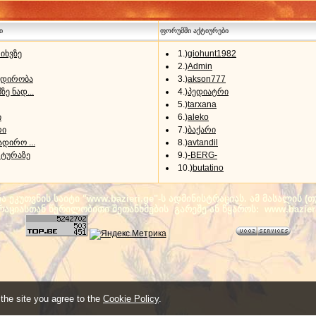
ი
ფორუმში აქტიურები
იხვზე
1.)
giohunt1982
2.)
Admin
ადირობა
3.)
akson777
ზე ნად...
4.)
პედიატრი
5.)
tarxana
ი
6.)
aleko
რი
7.)
ბაქარი
ადირო ...
8.)
avtandil
 ტურაზე
9.)
-BERG-
10.)
butatino
ეკუთვნის საიტი "www.bazieri.ge"-ს ადმინისტრაციას. ამ მასალის 
ტრაციასთან წერილობითი შეთანხმების გარეშე ან წყაროს: www.bazier
 the site you agree to the
Cookie Policy
.