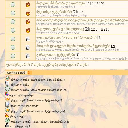
ძაღლის მძუნაობა და დართვა
[
?
]
[
1
2
3
4
5
]
ძაღლის მძუნაობა და დართვა
შეკითხვა ვეტერინარს
[
?
]
[
1
2
]
დასვით თქვენთვის საინტერესო კითხვა
მონადირე ძაღლის დაავადებისგან დაცვა და მკურნალო
საკუთარი გამოცდილებით მონ.ძაღლის მოვლა.აცრები,ჭიის წამალი...
ძაღლთა კვება და სისუფთავე
[
?
]
[
1
2
3
…
6
7
8
]
მაძღარი ჯამრთელი სუფთა ძაღლი
ლეკვის საკვები "Pedigree" (პედიგრი)
[
?
]
საკვების ინსტრუქცია
როგორ დავიცვათ ჩვენი ოთხფეხა მეგობრები
[
?
]
ვისაუბროთ ძაღლის პარაზიტებზე და მათგან დაცვის მეთოდებზე
გამოცდილი ვეტექიმები
[
?
]
აქ დავწეროთ ქალაქების და რაიონების მიხედვით გამოცდილი ვეტექი
ფორუმზე არის
7
თემა. გვერდზე ნაჩვენებია
7
თემა.
1
გვერდი
1
დან
უბრალო თემა (არის ახალი შეტყობინება)
უბრალო თემა
უბრალო თემა (არაა ახალი შეტყობინებები)
თემა - გამოკითხვა
ცხელი თემა (არის ახალი შეტყობინება)
მნიშვნელოვანი თემა
ცხელი თემა (არაა ახალი შეტყობინებები)
ცხელი თემა
დახურული თემა (არაა ახალი შეტყობინებები)
დახურული თემა