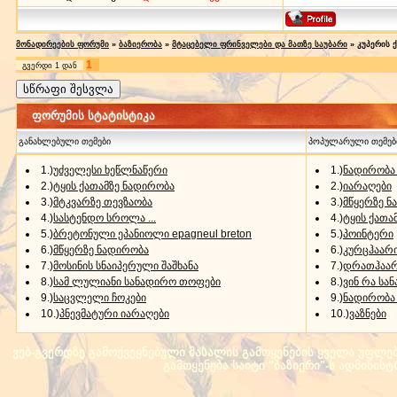
მონადირეების ფორუმი
»
ბაზიერობა
»
მტაცებელი ფრინველები და მათზე საუბარი
»
კუპერის ქ
1
გვერდი
1
დან
ფორუმის სტატისტიკა
განახლებული თემები
პოპულარული თემებ
1.)
უძველესი ხეწლნაწერი
1.)
ნადირობა 
2.)
ტყის ქათამზე ნადირობა
2.)
იარაღები
3.)
მტკვარზე თევზაობა
3.)
მწყერზე ნ
4.)
სასტენდო სროლა ...
4.)
ტყის ქათამ
5.)
ბრეტონული ეპანიოლი epagneul breton
5.)
პოინტერი
6.)
მწყერზე ნადირობა
6.)
კურცჰაარ
7.)
მოსინის სნაიპერული შაშხანა
7.)
დრათჰაა
8.)
სამ ლულიანი სანადირო თოფები
8.)
ვინ რა სან
9.)
საცვლელი ჩოკები
9.)
ნადირობა
10.)
პნევმატური იარაღები
10.)
ვაზნები
ვებ-გვერდზე გამოქვეყნებული მასალის გამოყენების ყველა უფლება 
გამოყენება საიტი "ბაზიერი"-ს ადმინის