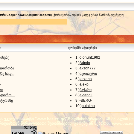
ორი Cooper hawk (Accipiter cooperii)
(ქორისებრთა ოჯახის კიდევ ერთი წარმომადგენელი)
ი
ფორუმში აქტიურები
იხვზე
1.)
giohunt1982
2.)
Admin
ადირობა
3.)
akson777
ზე ნად...
4.)
პედიატრი
5.)
tarxana
ი
6.)
aleko
რი
7.)
ბაქარი
ადირო ...
8.)
avtandil
 ტურაზე
9.)
-BERG-
10.)
butatino
ეკუთვნის საიტი "www.bazieri.ge"-ს ადმინისტრაციას. ამ მასალის 
ტრაციასთან წერილობითი შეთანხმების გარეშე ან წყაროს: www.bazier