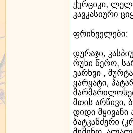
ქურციკი, ლელი
კავკასიური ციყ
ფრინველები:
დურაჯი, კასპი
რუხი წერო, სა
ვარხვი , მურტ
ყარყატი, პატა
მარმარილოსებ
მთის არწივი, 
დიდი მყივანი ა
ბატკანძერი (კრ
მიმინო, ალალ