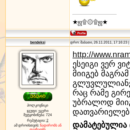
★ஜ۩۞۩ஜ★
bendeksi
დრო: შაბათი, 26.11.2011, 17:16:23 
http://www.nr
ესეიგი ვერ ვი
მიიგებ მაგრა
გლუვლულიანე
რაც რამე გირ
უბრალოდ მიიგ
პოლკოვნიკი
დათვარიელები
ჯგუფი: ეგერი
შეტყობინება:
724
რეპუტაცია:
2
დამატებულია
ამ დროისთვის:
ნადირობს ან
თევზაობს