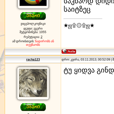
საკმაოდ დიდი
საიტზეც
ვიცეპოლკოვნიკი
★ஜ۩۞۩ஜ★
ჯგუფი: ეგერი
შეტყობინება:
1055
რეპუტაცია:
2
ამ დროისთვის:
ნადირობს ან
თევზაობს
racha123
დრო: კვირა, 03.11.2013, 00:52:09 |
ტუ ყიდვა გინ