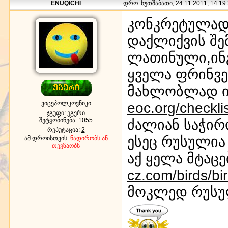
ENUQICHI
დრო: ხუთშაბათი, 24.11.2011, 14:19:
კონკრეტულად 
დაქლიქვის შე
ლათინული,ინ
ყველა ფრინვე
მახლობლად ი
ვიცეპოლკოვნიკი
eoc.org/checkl
ჯგუფი: ეგერი
შეტყობინება:
1055
ძალიან საჭირ
რეპუტაცია:
2
ესეც რუსული
ამ დროისთვის:
ნადირობს ან
თევზაობს
აქ ყელა მტაც
cz.com/birds/bir
მოკლედ რუსულ