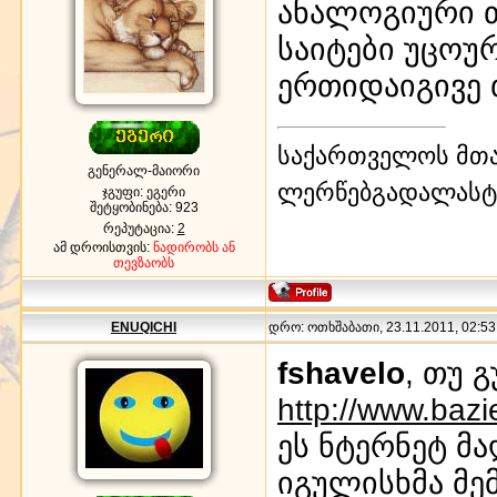
ანალოგიური თ
საიტები უცოუ
ერთიდაიგივე 
საქართველოს მთა-
გენერალ-მაიორი
ლერწებგადალასტულ
ჯგუფი: ეგერი
შეტყობინება:
923
რეპუტაცია:
2
ამ დროისთვის:
ნადირობს ან
თევზაობს
ENUQICHI
დრო: ოთხშაბათი, 23.11.2011, 02:53:
fshavelo
, თუ 
http://www.bazi
ეს ნტერნეტ მ
იგულისხმა მემ