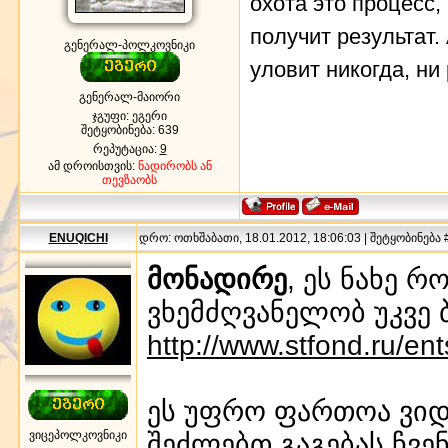
охота это процесс, 
получит результат. 
გენერალ-პოლკოვნიკი
уловит никогда, ни
გენერალ-მაიორი
ჯგუფი: ეგერი
შეტყობინება:
639
რეპუტაცია:
9
ამ დროისთვის:
ნადირობს ან
თევზაობს
ENUQICHI
დრო: ოთხშაბათი, 18.01.2012, 18:06:03 | შეტყობინება 
მონადირე
, ეს ნახე 
ვხემძღვანელობ უკვე
http://www.stfond.ru/en
ეს უფრო ფართოა ვიდ
ვიცეპოლკოვნიკი
შეძლებთ გაგებას ჩვე