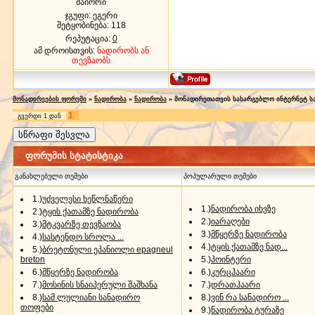
მაიორი
ჯგუფი: ეგერი
შეტყობინება:
118
რეპუტაცია:
0
ამ დროისთვის:
ნადირობს ან
თევზაობს
მონადირეების ფორუმი
»
ნადირობა
»
ნადირობა
»
მონადირეთათვის სასარგებლო ინტერნეტ სა
1
გვერდი
1
დან
ფორუმის სტატისტიკა
განახლებული თემები
პოპულარული თემები
1.)
უძველესი ხეწლნაწერი
1.)
ნადირობა იხვზე
2.)
ტყის ქათამზე ნადირობა
2.)
იარაღები
3.)
მტკვარზე თევზაობა
3.)
მწყერზე ნადირობა
4.)
სასტენდო სროლა ...
4.)
ტყის ქათამზე ნად...
5.)
ბრეტონული ეპანიოლი epagneul
breton
5.)
პოინტერი
6.)
მწყერზე ნადირობა
6.)
კურცჰაარი
7.)
მოსინის სნაიპერული შაშხანა
7.)
დრათჰაარი
8.)
სამ ლულიანი სანადირო
8.)
ვინ რა სანადირო ...
თოფები
9.)
ნადირობა ტურაზე