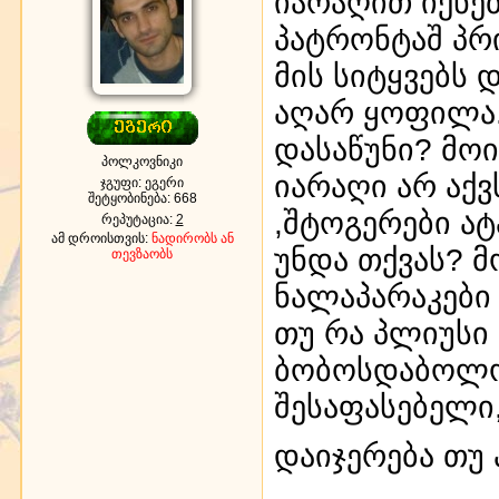
იარაღით იქნე
პატრონტაშ პრი
მის სიტყვებს 
აღარ ყოფილა. 
დასაწუნი? მოი
პოლკოვნიკი
იარაღი არ აქვ
ჯგუფი: ეგერი
შეტყობინება:
668
,შტოგერები ატ
რეპუტაცია:
2
ამ დროისთვის:
ნადირობს ან
უნდა თქვას? 
თევზაობს
ნალაპარაკები
თუ რა პლიუსი 
ბობოსდაბოლოს
შესაფასებელი
დაიჯერება თუ