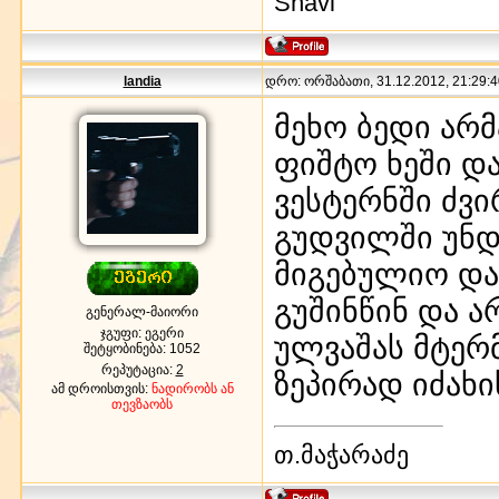
Shavi
landia
დრო: ორშაბათი, 31.12.2012, 21:29:4
მეხო ბედი არმ
ფიშტო ხეში დ
ვესტერნში ძვი
გუდვილში უნდ
მიგებულიო და 
გუშინწინ და 
გენერალ-მაიორი
ჯგუფი: ეგერი
ულვაშას მტერ
შეტყობინება:
1052
რეპუტაცია:
2
ზეპირად იძახი
ამ დროისთვის:
ნადირობს ან
თევზაობს
თ.მაჭარაძე