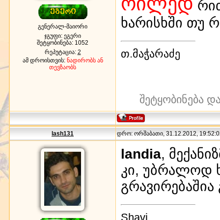
ოილედ
რით
ხარისხში თუ რა
გენერალ-მაიორი
ჯგუფი: ეგერი
შეტყობინება:
1052
თ.მაჭარაძე
რეპუტაცია:
2
ამ დროისთვის:
ნადირობს ან
თევზაობს
შეტყობინება დ
lash131
დრო: ორშაბათი, 31.12.2012, 19:52:0
landia
, მექანი
კი, უბრალოდ 
გრავირებაშია 
Shavi