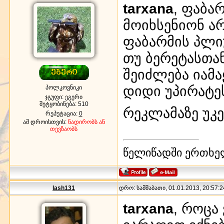
tarxana
, ფაბა
მოიხსენიონ არ
ფაბარმის პლიუ
თუ ბერეტასთა
შეიძლება იამ
დიდი უპირატე
პოლკოვნიკი
ჯგუფი: ეგერი
შეტყობინება:
510
რეკლამაზე უკ
რეპუტაცია:
0
ამ დროისთვის:
ნადირობს ან
თევზაობს
წელიწადში ერთხე
lash131
დრო: სამშაბათი, 01.01.2013, 20:57:2
tarxana
, როცა