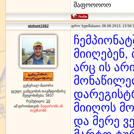
შაფოოოოო
giohunt1982
დრო: ხუთშაბათი, 06.06.2013, 13:56:1
ჩემპიონატ
მიიღებენ, 
არც ის არ
მონაწილე
გენერალ-მაიორი
დარეგისტ
ჯგუფი: გამგეობის თავმჯდომარე
შეტყობინება:
5837
რეპუტაცია:
10
მიიღოს მო
ამ დროისთვის:
ნადირობს ან
თევზაობს
და მერე ვ