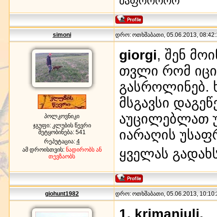
შაფოოოოო
simoni
დრო: ოთხშაბათი, 05.06.2013, 08:42:
giorgi
, შენ მ
თვლი რომ იცი
გასროლინებ. ხ
მსგავსი დაგეწ
აუცილებლათ უ
პოლკოვნიკი
ჯგუფი: კლუბის წევრი
იარაღის უსაფ
შეტყობინება:
541
რეპუტაცია:
4
ყველას გადა
ამ დროისთვის:
ნადირობს ან
თევზაობს
giohunt1982
დრო: ოთხშაბათი, 05.06.2013, 10:10:
1. krimanjuli,