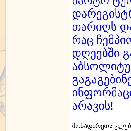
მარტო ტურ
დარეგისტრ
თარიღს დ
რაც ჩემპი
დღეებში გ
აბსოლიტუ
გაგაგებინ
ინფორმაცი
არავის!
მონადირეთა კლუბი