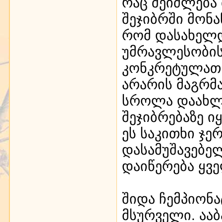
რაც შეიძლება
შეჯიბრში მონ
რომ დასახელ
უმრავლესობისთ
კონკრეტულათ 
არარის მაგრმა
სროლა დაახლ
შეჯიბრებაზე ი
ეს საკითხი ჯე
დასამუშავებე
დაიწერება ყვ
შიდა ჩემპიონა
მსურველი. ააბ