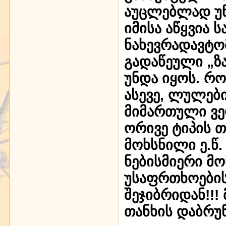
აუცლებლად უნ
იმისა აწყვია ს
ნახევრადავტო
გადაწეული „ზა
უნდა იყოს. რო
ასევე, ლულებ
მიმართული ვე
ორივე ტიპის 
მოხსნილი ე.წ. 
ნებისმიერი მ
უსაფრთხოების
შეჯიბრიდან!!
თანხის დაბრუნ