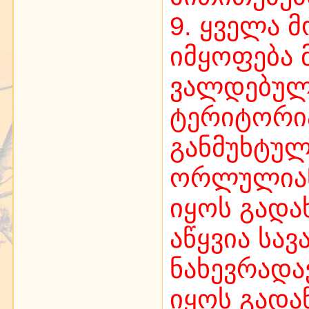
9. ყველა 
იმყოფება 
ვალდებულ
ტერიტორი
განმუხტულ
ორლულიან
იყოს გადა
აწყვია სავა
ნახევრადა
იყოს გადა