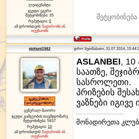
ლეიტენანტი
ჯგუფი: ეგერი
შეტყობინება:
35
შეტყობინება
რეპუტაცია:
0
ამ დროისთვის:
ნადირობს ან
თევზაობს
giohunt1982
დრო: ხუთშაბათი, 31.07.2014, 15:44:2
ASLANBEI
, 10
საათზე, შეჯიბ
სასროლეთი.
პრიზების შესა
ვაზნები იგივე
გენერალ-მაიორი
ჯგუფი: გამგეობის თავმჯდომარე
მონადირეთა კლუბი
შეტყობინება:
5837
რეპუტაცია:
10
ამ დროისთვის:
ნადირობს ან
თევზაობს