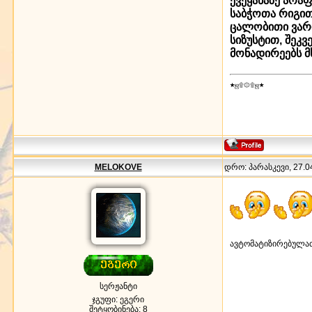
ქვეყანაზე არა
საბჭოთა რიგით
ცალობითი ვარ
სიზუსტით, შეკ
მონადირეებს მ
★ஜ۩۞۩ஜ★
MELOKOVE
დრო: პარასკევი, 27.04
ავტომატიზირებულა
სერჟანტი
ჯგუფი: ეგერი
შეტყობინება:
8