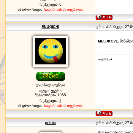
რეპუტაცია:
0
ამ დროისთვის:
ნადირობს ან თევზაობს
ENUQICHI
დრო: პარასკევი, 27.04
MELOKOVE
, მანამ
★ஜ۩۞۩ஜ★
ვიცეპოლკოვნიკი
ჯგუფი: ეგერი
შეტყობინება:
1055
რეპუტაცია:
2
ამ დროისთვის:
ნადირობს ან თევზაობს
grisha
დრო: პარასკევი, 27.04
მე სკოლაში არ ვიყ