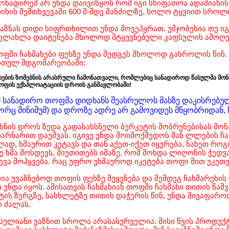
ონადირემ არ უნდა დაივიწყოს რომ იგი სხიფათოა ადამიანისა
იხის შემთხვევაში 600 მ-მდე მანძილზე, ხოლო ტყვიით სროლი
ვაზნას დიდი სიფრთხილით უნდა მოვეპყრათ. უმჯობესია თუ ი
ხელახლა დაიტენება მხოლოდ მტყუვნებული კაფსულის ამოღებ
თოფში ჩახმახები ფეხზე უნდა შედგეს მხოლოდ გასროლის წინ
ართულ მდგომარეობაში;
ოების ზომებნის არასრული ჩამონათვალი, რომლებიც სანადიროდ წასულმა მონ
ოფის ექსპლოატაციის დროის განმავლობაში!
მ სანადირო თოფმა დიდხანს შეასრულოს მასზე დაკისრებუ
რც მინიმუმ) და დროზე ადრე არ გამოვიდეს მწყობრიდან, 
სნის დროს ზედა გადასახსნელი ბერკეტის მობრუნებისას მონ
ნარნარით დაუშვას. იგივე უნდა მოიმოქმედოს მან ლლების ჩ
ად, ხმაურით კეტავს და თან აქეთ-იქეთ იყურება, ნახეთ როგ
ე ხმა მოსდევს, მიუთითებს იმაზე, რომ მოხდა ლიღონის ჭე
ვა მოჰყვება. რაც უფრო უხმაუროდ იკეტება თოფი მით უკეთე
ია უვაზნებოდ თოფის ფეხზე შეყენება და შემდეგ ჩახმარეხი
უნდა იყოს. ამისათვის ჩახმახიან თოფში ჩახმახი თითის წა
ს ზურგზე, სასხლეტზე თითის დაჭერის წინ, უნდა მივაფაროთ
 ძალას.
სულიანი ვაზნით სროლა არასასურველია. მისი წვის პროდუქტ