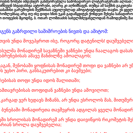
ების ზომები იმდენჯერ განმეორებულა სამონადირეო ლიტერატურაში ალბათ უ
ნევენ სხვადასხვა ავტორები, აღარც კი აღნიშნავენ. თუმცა ამ საქმის გაკეთე
საბამისი გარემოების შექმნისას აუცილებლად ამოგიტივტივდება თავსი. ეს ყ
რომლებსაც არც თუ ისე დიდი ხნის უკან გადაწყვიტეს ქონდეთ შეხება სანადი
ო თოფების მცოდნე, ბ. ოთარ ლომთაძის სახელმძღვანელოდან რამოდენიმე მათგ
ენს გაზრდილი საშიშროების ნივთს და ამიტომ:
თვის უნდა მოვეპყროთ ისე, როგორც დატენილს! დაუშვებელია
წასულმა მონადირემ სავაზნეში ვაზნები უნდა ჩაალაგოს დასა
ბრუნებისას ამავე მანძილზე ამოალაგოს;
ხვაგან, შენობაში ყოფნისას მონადირემ თოფი და ვაზნები არ
ს უცხო პირი, განსაკუთრებით კი ბავშვები;
რებისას თოფი უნდა იდოს შალითაში;
დამთავრებისას თოფიდან ვაზნები უნდა ამოვიღოთ;
 კარგად ვერ ხედავს მიზანს, არ უნდა ესროლოს მას, მითუმე
თუ ბუნებაში მონადირეთა თავშეყრის ადგილას ყველა მონადი
ტყეში სროლისას მონადირემ არ უნდა დაივიწყოს რიკოშეტის 
არიან სროლა დაუშვებელია;