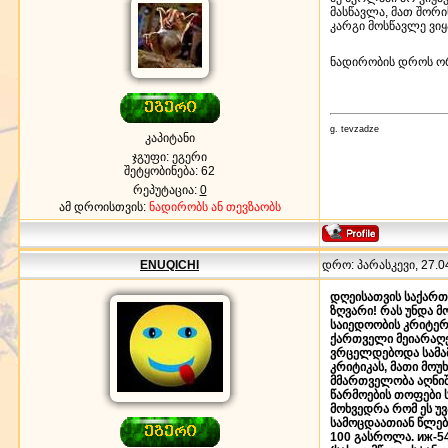
მასწავლა, მათ შორი
კარგი მოსწავლე ვიყ
ნადირობის დროს ორ
g. tevzadze
კაპიტანი
ჯგუფი: ეგერი
შეტყობინება:
62
რეპუტაცია:
0
ამ დროისთვის:
ნადირობს ან თევზაობს
ENUQICHI
დრო: პარასკევი, 27.04
დღეისათვის საქართვ
ზღვარი! რას უნდა 
საიედოობის კრიტერი
ქართველი მეიარაღე
ვრცელდებოდა სამამ
კრიტიკას, მათი მოუ
მმართველობა აღნიშ
წარმოების თოფები ს
მოხვედრა რომ ეს უვ
სამოცდაათიან წლებშ
100 გასროლა. иж-54