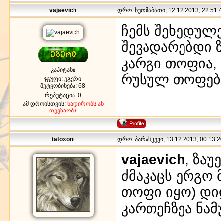
vajaevich
დრო: ხუთშაბათი, 12.12.2013, 22:51:4
ჩემს შეხედულე
შევადარებდი 
კარგი თოფია, ზ
კაპიტანი
რუსულ თოფებს
ჯგუფი: ეგერი
შეტყობინება:
68
რეპუტაცია:
0
ამ დროისთვის:
ნადირობს ან
თევზაობს
tatoxoni
დრო: პარასკევი, 13.12.2013, 00:13:2
vajaevich
, ზა
ძმაკაცს ერგო
თოფი იყო) დიდ
კართეჩზეა ნამ