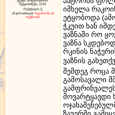
პატრონს ფოლა
ჯგუფი: მოდერატორი.
შეტყობინება:
1245
იმხელა რაკოი
რეპუტაცია:
5
ამ დროისთვის:
ნადირობს ან
ეტყობოდა (ამო
თევზაობს
ჭკუით ხან იმდ
ვაზნაში რო ყო
ვაზნა სკდებოდ
რკინის ნაჭერ
ვაზნის გახეთ
შემდეგ როცა 
გამოსავალი მ
გამფრინვალეს
მოვარტყავდი 
ოჯახაშენებულ
ზაუერში გამი