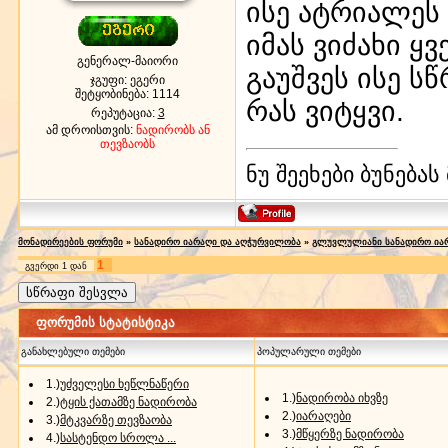
ისე ატრიალეს 
იმას ვიძახი 
გენერალ-მაიორი
გაუშვეს ისე ს
ჯგუფი: ეგერი
შეტყობინება:
1114
რას ვიტყვი.
რეპუტაცია:
3
ამ დროისთვის:
ნადირობს ან
თევზაობს
ნუ შეეხები ბუნება
მონადირეების ფორუმი
»
სანადირო იარაღი და აღჭურვილობა
»
გლუვლულიანი სანადირო ია
1
გვერდი
1
დან
ფორუმის სტატისტიკა
განახლებული თემები
პოპულარული თემები
1.)
უძველესი ხეწლნაწერი
1.)
ნადირობა იხვზე
2.)
ტყის ქათამზე ნადირობა
2.)
იარაღები
3.)
მტკვარზე თევზაობა
3.)
მწყერზე ნადირობა
4.)
სასტენდო სროლა ...