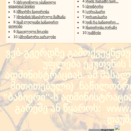
4.)
ტყის ქათამზე ნად...
5.)
ბრეტონული ეპანიოლი
epagneul breton
5.)
პოინტერი
6.)
მწყერზე ნადირობა
6.)
კურცჰაარი
7.)
მოსინის სნაიპერული შაშხანა
7.)
დრათჰაარი
8.)
სამ ლულიანი სანადირო
8.)
ვინ რა სანადირო ...
თოფები
9.)
ნადირობა ტურაზე
9.)
საცვლელი ჩოკები
10.)
ვაზნები
10.)
პნევმატური იარაღები
ვებ-გვერდზე გამოქვეყნებ
უფლება ეკუთვნის ს
ადმინისტრაციას. ამ მასალი
მითითებული) ნაწილობრივ
"ბაზიერი"-ს ადმინისტრაც
გარეშე ან წყაროს: www.b
დაუშ