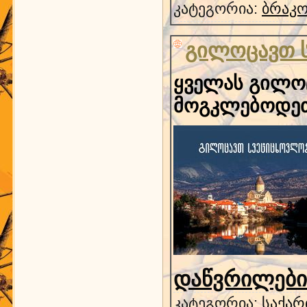
კატეგორია:
ბრაკ
გილოცავთ 
ყველას გილოც
მოგკლებოდეთ 
დაწვრილებით
კატეგორია:
საქარ