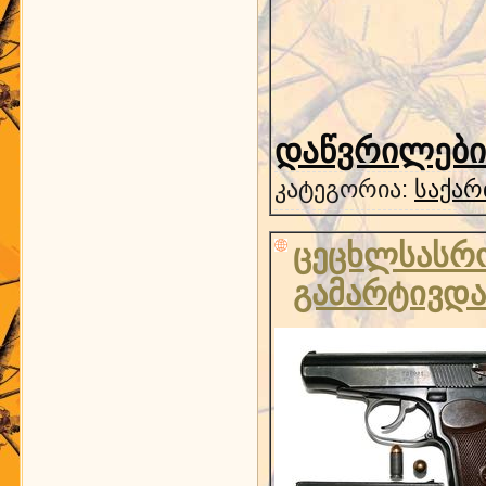
დაწვრილებით
კატეგორია:
საქარ
ცეცხლსასრო
გამარტივდა