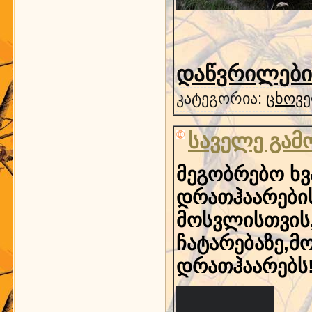
დაწვრილებით
კატეგორია:
ცხოვე
საველე გამ
მეგობრებო ხვ
დრათჰაარების
მოსვლისთვის,
ჩატარებაზე,
დრათჰაარებს