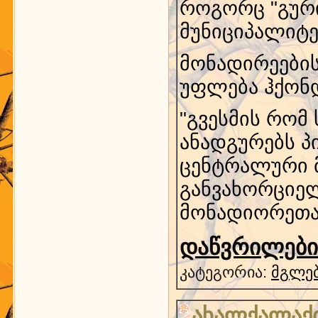
როგორც "გური
მუნიციპალიტე
მონადირეების
უფლება ჰქონ
"გვესმის რო
ანადგურებს პ
ცენტრალური 
განვახორციელ
მონადიორეთა
დაწვრილებით
კატეგორია:
მგლებ
ახალქალაქი