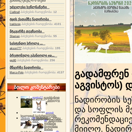
განახლებული 6 თემა
უძველესი ხეწლნაწერი
პასუხების რაოდენობა:
12
Ciallinall
ტყის ქათამზე ნადირობა
პასუხების რაოდენობა:
4101
Iraklisnip
მტკვარზე თევზაობა
პასუხების რაოდენობა:
55
Shaman
სასტენდო სროლა ...
პასუხების რაოდენობა:
195
akson777
ბრეტონული ეპანიოლი ep...
პასუხების რაოდენობა:
256
gio90
მწყერზე ნადირობა
გადამფრენ 
პასუხების რაოდენობა:
4137
Marco-Polo
აგვისტოს) დ
ბოლო კომენტარები
ნადირობის სე
gogita12
გავიხსენოთ
"ბაზიერის" პირველი
ტურნირი ❤
და სოფლის მ
amindi
ხვალიდან საქართველოში
რეკომენდაცი
dh
სპორტინგი "გურია
ამინდი გაუარესდება
dh
"ბაზიერის"
2022"
ტურნირი
მიიღო. ნადირ
რეგიონთა
შორის
dh