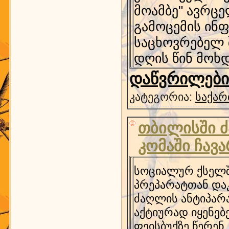
მოამბე" ავრცე
გამოცემის ინფ
საცხოვრებელ 
დღის წინ მოხ
დაწვრილებით
კატეგორია:
საქარ
თბილისში ძ
კომაში ჩავ
სოციალურ ქსელშ
პრეპარატთან დაკ
ძაღლის ანტიპარა
აქტიურად იყენებ
ფეისბუქზე წერენ