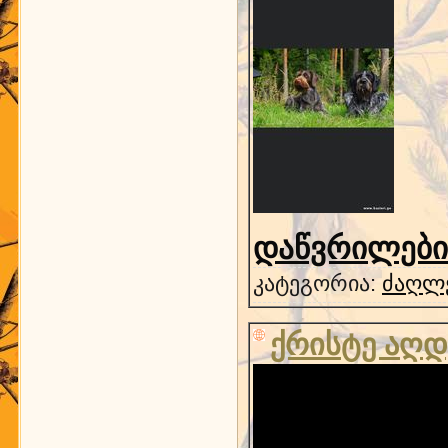
დაწვრილებით
კატეგორია:
ძაღლ
ქრისტე აღდ