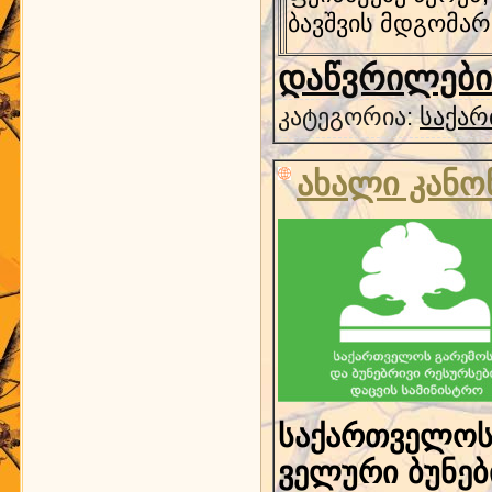
ბავშვის მდგომარ
დაწვრილებით
კატეგორია:
საქარ
ახალი კანო
საქართველო
ველური ბუნებ