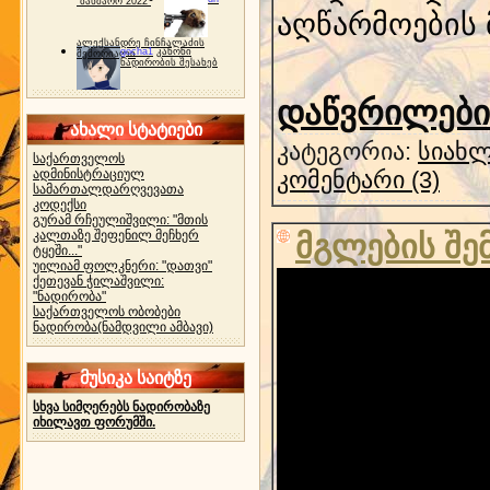
"ბახმარო 2022"
აღწარმოების მ
ალექსანდრე ჩინჩალაძის
gocha1
კანონი
მემორიალი
ნადირობის შესახებ
დაწვრილებით
ახალი სტატიები
კატეგორია:
სიახლ
საქართველოს
ადმინისტრაციულ
კომენტარი (3)
სამართალდარღვევათა
კოდექსი
გურამ რჩეულიშვილი: "მთის
კალთაზე შეფენილ მეჩხერ
მგლების შე
ტყეში..."
უილიამ ფოლკნერი: "დათვი"
ქეთევან ჭილაშვილი:
"ნადირობა"
საქართველოს ობობები
ნადირობა(ნამდვილი ამბავი)
მუსიკა საიტზე
სხვა სიმღერებს ნადირობაზე
იხილავთ ფორუმში.