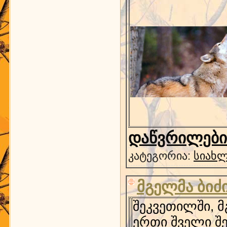
დაწვრილებით
კატეგორია:
სიახლ
მგელმა ბიძი
შეკვეთილში, მ
ერთი შველი შე