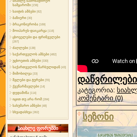
სიახლე სამონადირეო
სამყაროში
[156]
საიტის ამბები
[82]
ბაზიერი
[30]
ბრაკონიერობა
[169]
მოიპარეს-დაიკარგა
[116]
ცხოველები და ფრინველები
[267]
ძაღლები
[138]
საქართველოს ამბები
[482]
უცხოეთის ამბები
[330]
საქართველოს წარსულიდან
[43]
მიმოხილვა
[33]
დაწვრილებით
მგლები და ტურები
[55]
ქვეწარმავლები
[14]
კატეგორია:
სიახლ
დედამიწა
[114]
კომენტარი (0)
იცით თუ არა რომ
[284]
სახუმარო ამბები
[48]
სხვადასხვა
[362]
სეზონი
სიახლე ფორუმში