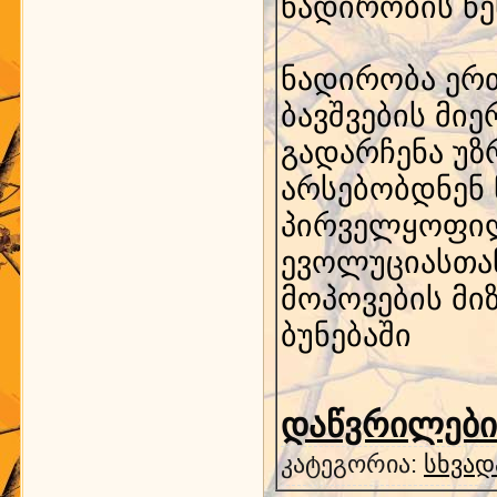
ნადირობის წე
ნადირობა ერთ
ბავშვების მი
გადარჩენა უ
არსებობდნენ 
პირველყოფილი
ევოლუციასთან
მოპოვების მი
ბუნებაში
დაწვრილებით
კატეგორია:
სხვად