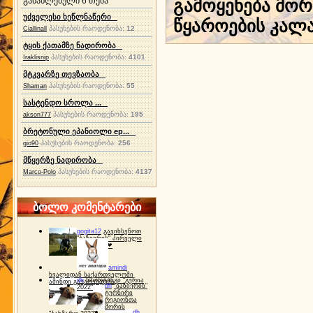
განახლებული 6 თემა
გამოყენება მორ
უძველესი ხეწლნაწერი
წყაროების კალა
პასუხების რაოდენობა:
12
Ciallinall
ტყის ქათამზე ნადირობა
პასუხების რაოდენობა:
4101
Iraklisnip
მტკვარზე თევზაობა
პასუხების რაოდენობა:
55
Shaman
სასტენდო სროლა ...
პასუხების რაოდენობა:
195
akson777
ბრეტონული ეპანიოლი ep...
პასუხების რაოდენობა:
256
gio90
მწყერზე ნადირობა
პასუხების რაოდენობა:
4137
Marco-Polo
ბოლო კომენტარები
gogita12
გავიხსენოთ
"ბაზიერის" პირველი
ტურნირი ❤
amindi
ხვალიდან საქართველოში
dh
სპორტინგი "გურია
ამინდი გაუარესდება
dh
"ბაზიერის"
2022"
ტურნირი
რეგიონთა
შორის
dh