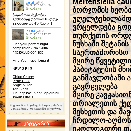
Mertensiella ca
ბორჯომის ხეობი
უღელტეხილამდე 
ვრცელდება გო
თურქეთის ორდუ
ნუსხაში შეტანის
საერთაშორისო წ
მცირე წყვეტილ
ჰაბიტატების მნ
განმავლობაში ა
გავრცელება
მცირე კავკასიო
თრიალეთის ქედ
შეტყობინების დამატებისთვის საჭიროა
ავტორიზაცია და ფორუმში აქტიურობა
მესხეთის და შა
ჩრდილო-აღმოს
კატეგორია
ეკოლოგიური თა