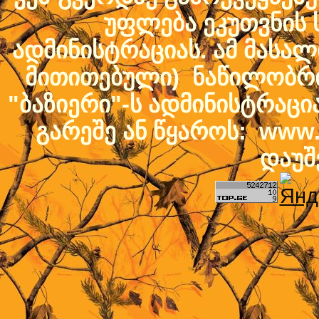
უფლება ეკუთვნის ს
ადმინისტრაციას. ამ მასალი
მითითებული) ნაწილობრივ
"ბაზიერი"-ს ადმინისტრაც
გარეშე ან წყაროს: www.b
დაუშ