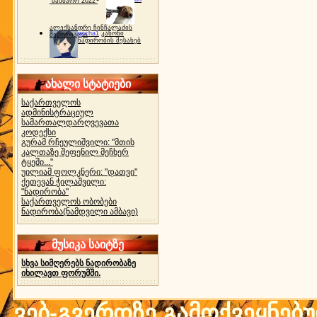
"ბახმარო 2022"
ალექსანდრე ჩინჩალაძის
gocha1
კანონი
მემორიალი
ნადირობის შესახებ
ახალი სტატიები
საქართველოს
ადმინისტრაციულ
სამართალდარღვევათა
კოდექსი
გურამ რჩეულიშვილი: "მთის
კალთაზე შეფენილ მეჩხერ
ტყეში..."
უილიამ ფოლკნერი: "დათვი"
ქეთევან ჭილაშვილი:
"ნადირობა"
საქართველოს ობობები
ნადირობა(ნამდვილი ამბავი)
მუსიკა საიტზე
სხვა სიმღერებს ნადირობაზე
იხილავთ ფორუმში.
ვებ-გვერდზე გამოქვეყნებ