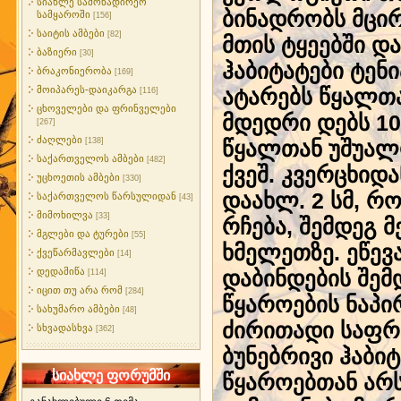
სიახლე სამონადირეო
ბინადრობს მცირ
სამყაროში
[156]
საიტის ამბები
[82]
მთის ტყეებში დ
ბაზიერი
[30]
ჰაბიტატები ტენ
ბრაკონიერობა
[169]
მოიპარეს-დაიკარგა
ატარებს წყალთა
[116]
ცხოველები და ფრინველები
მდედრი დებს 10-
[267]
ძაღლები
[138]
წყალთან უშუალო
საქართველოს ამბები
[482]
ქვეშ. კვერცხიდ
უცხოეთის ამბები
[330]
დაახლ. 2 სმ, რ
საქართველოს წარსულიდან
[43]
მიმოხილვა
[33]
რჩება, შემდეგ 
მგლები და ტურები
[55]
ხმელეთზე. ეწევ
ქვეწარმავლები
[14]
დედამიწა
დაბინდების შემდ
[114]
იცით თუ არა რომ
[284]
წყაროების ნაპ
სახუმარო ამბები
[48]
ძირითადი საფრ
სხვადასხვა
[362]
ბუნებრივი ჰაბი
სიახლე ფორუმში
წყაროებთან არს