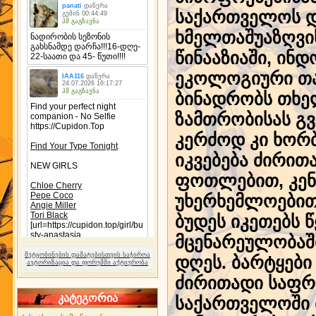
საქართველოს დ
ხმელთაშუაზღვი
წინააზიაში, ინდ
ეკოლოგიური თა
ბინადრობს თხე
ზამთრობისას გვ
კერძოდ კი ხორბ
იკვებება ძირით
ფოთლებით, კენკ
უხერხემლოებით 
ბუდეს იკეთებს 
მცენარეულობაში 
შეტყობინების დამატებისთვის საჭიროა
დღეს. ბარტყები
ავტორიზაცია და ფორუმში აქტიურობა
ძირითადი საფრ
კატეგორია
საქართველოში 