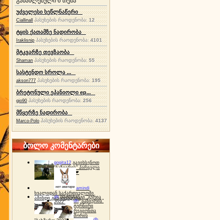
განახლებული 6 თემა
უძველესი ხეწლნაწერი
პასუხების რაოდენობა:
12
Ciallinall
ტყის ქათამზე ნადირობა
პასუხების რაოდენობა:
4101
Iraklisnip
მტკვარზე თევზაობა
პასუხების რაოდენობა:
55
Shaman
სასტენდო სროლა ...
პასუხების რაოდენობა:
195
akson777
ბრეტონული ეპანიოლი ep...
პასუხების რაოდენობა:
256
gio90
მწყერზე ნადირობა
პასუხების რაოდენობა:
4137
Marco-Polo
ბოლო კომენტარები
gogita12
გავიხსენოთ
"ბაზიერის" პირველი
ტურნირი ❤
amindi
ხვალიდან საქართველოში
dh
სპორტინგი "გურია
ამინდი გაუარესდება
dh
"ბაზიერის"
2022"
ტურნირი
რეგიონთა
შორის
dh