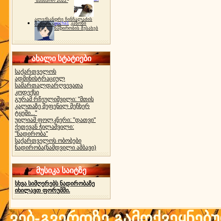
"ბახმარო 2022"
ალექსანდრე ჩინჩალაძის
gocha1
კანონი
მემორიალი
ნადირობის შესახებ
ახალი სტატიები
საქართველოს
ადმინისტრაციულ
სამართალდარღვევათა
კოდექსი
გურამ რჩეულიშვილი: "მთის
კალთაზე შეფენილ მეჩხერ
ტყეში..."
უილიამ ფოლკნერი: "დათვი"
ქეთევან ჭილაშვილი:
"ნადირობა"
საქართველოს ობობები
ნადირობა(ნამდვილი ამბავი)
მუსიკა საიტზე
სხვა სიმღერებს ნადირობაზე
იხილავთ ფორუმში.
ვებ-გვერდზე გამოქვეყნებ