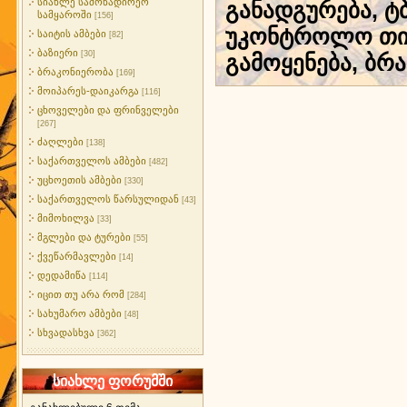
სიახლე სამონადირეო
განადგურება, ტბ
სამყაროში
[156]
უკონტროლო თიბ
საიტის ამბები
[82]
ბაზიერი
[30]
გამოყენება, ბრ
ბრაკონიერობა
[169]
მოიპარეს-დაიკარგა
[116]
ცხოველები და ფრინველები
[267]
ძაღლები
[138]
საქართველოს ამბები
[482]
უცხოეთის ამბები
[330]
საქართველოს წარსულიდან
[43]
მიმოხილვა
[33]
მგლები და ტურები
[55]
ქვეწარმავლები
[14]
დედამიწა
[114]
იცით თუ არა რომ
[284]
სახუმარო ამბები
[48]
სხვადასხვა
[362]
სიახლე ფორუმში