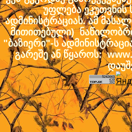
უფლება ეკუთვნის ს
ადმინისტრაციას. ამ მასალი
მითითებული) ნაწილობრივ
"ბაზიერი"-ს ადმინისტრაც
გარეშე ან წყაროს: www.b
დაუშ