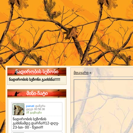
ნადირობის სეზონი
მთავარი
»
ნადირობის სეზონი გაიხსნა!!!!!
მინი-ჩატი