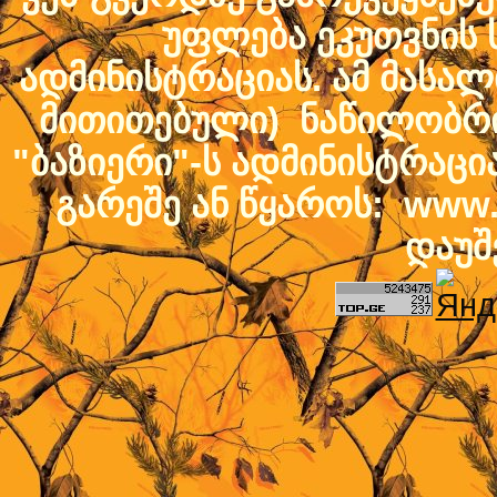
უფლება ეკუთვნის ს
ადმინისტრაციას. ამ მასალი
მითითებული) ნაწილობრივ
"ბაზიერი"-ს ადმინისტრაც
გარეშე ან წყაროს: www.b
დაუშ