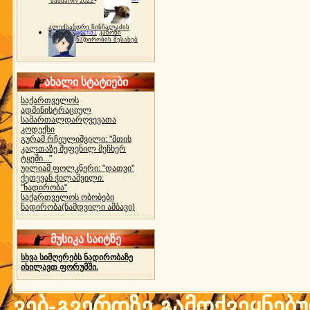
"ბახმარო 2022"
ალექსანდრე ჩინჩალაძის
gocha1
კანონი
მემორიალი
ნადირობის შესახებ
ახალი სტატიები
საქართველოს
ადმინისტრაციულ
სამართალდარღვევათა
კოდექსი
გურამ რჩეულიშვილი: "მთის
კალთაზე შეფენილ მეჩხერ
ტყეში..."
უილიამ ფოლკნერი: "დათვი"
ქეთევან ჭილაშვილი:
"ნადირობა"
საქართველოს ობობები
ნადირობა(ნამდვილი ამბავი)
მუსიკა საიტზე
სხვა სიმღერებს ნადირობაზე
იხილავთ ფორუმში.
ვებ-გვერდზე გამოქვეყნებ