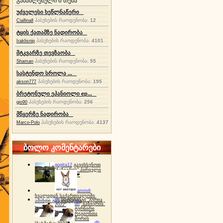
განახლებული 6 თემა
უძველესი ხეწლნაწერი
პასუხების რაოდენობა:
12
Ciallinall
ტყის ქათამზე ნადირობა
პასუხების რაოდენობა:
4101
Iraklisnip
მტკვარზე თევზაობა
პასუხების რაოდენობა:
55
Shaman
სასტენდო სროლა ...
პასუხების რაოდენობა:
195
akson777
ბრეტონული ეპანიოლი ep...
პასუხების რაოდენობა:
256
gio90
მწყერზე ნადირობა
პასუხების რაოდენობა:
4137
Marco-Polo
ბოლო კომენტარები
gogita12
გავიხსენოთ
"ბაზიერის" პირველი
ტურნირი ❤
amindi
ხვალიდან საქართველოში
dh
სპორტინგი "გურია
ამინდი გაუარესდება
dh
"ბაზიერის"
2022"
ტურნირი
რეგიონთა
შორის
dh