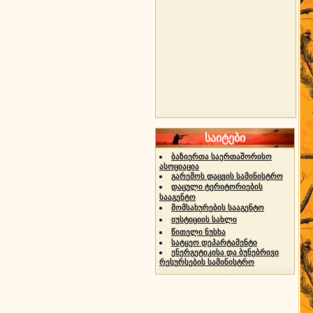
საიტები
ბაზიერთა საერთაშორისო
ასოციაცია
გარემოს დაცვის სამინისტრო
დაცული ტერიტორიების
სააგენტო
მომსახურების სააგენტო
იუსტიციის სახლი
წითელი ნუსხა
სატყეო დეპარტამენტი
ენერგეტიკისა და ბუნებრივი
რესურსების სამინისტრო