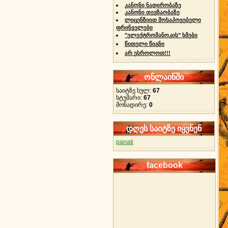
კანონი ნადირობაზე
კანონი თევზაობაზე
ლიცენზიით მოსაპოვებელი
ფრინველები
"ელექტრომანოკის" ხმები
წითელი წიგნი
არ ესროლოთ!!!
ონლაინში
საიტზე სულ:
67
სტუმარი:
67
მონადირე:
0
დღეს საიტზე იყვნენ
panati
facebook