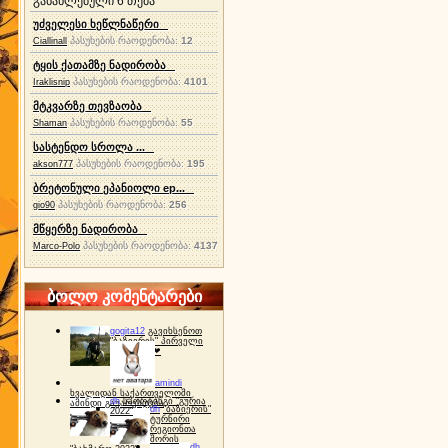
განახლებული 6 თემა
უძველესი ხეწლნაწერი
პასუხების რაოდენობა:
12
Ciallinall
ტყის ქათამზე ნადირობა
პასუხების რაოდენობა:
4101
Iraklisnip
მტკვარზე თევზაობა
პასუხების რაოდენობა:
55
Shaman
სასტენდო სროლა ...
პასუხების რაოდენობა:
195
akson777
ბრეტონული ეპანიოლი ep...
პასუხების რაოდენობა:
256
gio90
მწყერზე ნადირობა
პასუხების რაოდენობა:
4137
Marco-Polo
ბოლო კომენტარები
gogita12
გავიხსენოთ
"ბაზიერის" პირველი
ტურნირი ❤
amindi
ხვალიდან საქართველოში
dh
სპორტინგი "გურია
ამინდი გაუარესდება
dh
"ბაზიერის"
2022"
ტურნირი
რეგიონთა
შორის
dh