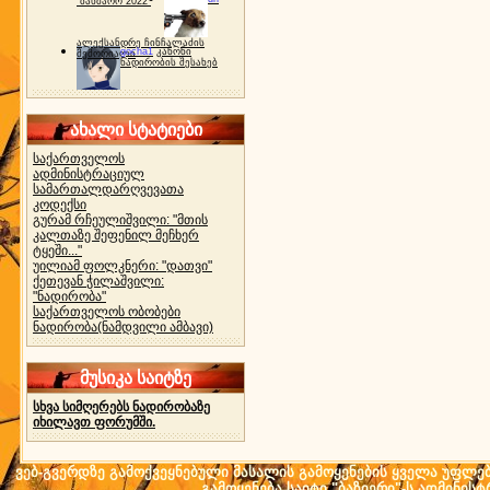
"ბახმარო 2022"
ალექსანდრე ჩინჩალაძის
gocha1
კანონი
მემორიალი
ნადირობის შესახებ
ახალი სტატიები
საქართველოს
ადმინისტრაციულ
სამართალდარღვევათა
კოდექსი
გურამ რჩეულიშვილი: "მთის
კალთაზე შეფენილ მეჩხერ
ტყეში..."
უილიამ ფოლკნერი: "დათვი"
ქეთევან ჭილაშვილი:
"ნადირობა"
საქართველოს ობობები
ნადირობა(ნამდვილი ამბავი)
მუსიკა საიტზე
სხვა სიმღერებს ნადირობაზე
იხილავთ ფორუმში.
ვებ-გვერდზე გამოქვეყნებული მასალის გამოყენების ყველა უფლება 
გამოყენება საიტი "ბაზიერი"-ს ადმინის