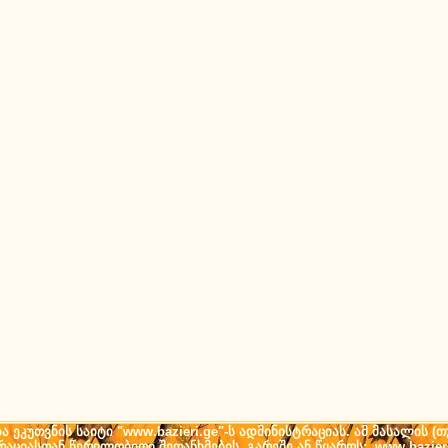
ეკუთვნის საიტი "www.bazieri.ge"-ს ადმინისტრაციას. ამ მასალის 
ტრაციასთან წერილობითი შეთანხმების გარეშე ან წყაროს: www.bazier