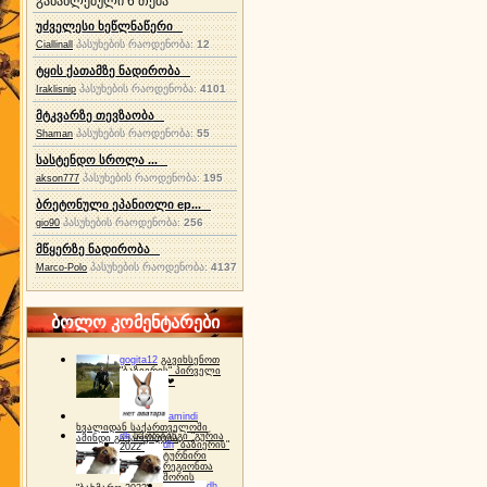
განახლებული 6 თემა
უძველესი ხეწლნაწერი
პასუხების რაოდენობა:
12
Ciallinall
ტყის ქათამზე ნადირობა
პასუხების რაოდენობა:
4101
Iraklisnip
მტკვარზე თევზაობა
პასუხების რაოდენობა:
55
Shaman
სასტენდო სროლა ...
პასუხების რაოდენობა:
195
akson777
ბრეტონული ეპანიოლი ep...
პასუხების რაოდენობა:
256
gio90
მწყერზე ნადირობა
პასუხების რაოდენობა:
4137
Marco-Polo
ბოლო კომენტარები
gogita12
გავიხსენოთ
"ბაზიერის" პირველი
ტურნირი ❤
amindi
ხვალიდან საქართველოში
dh
სპორტინგი "გურია
ამინდი გაუარესდება
dh
"ბაზიერის"
2022"
ტურნირი
რეგიონთა
შორის
dh