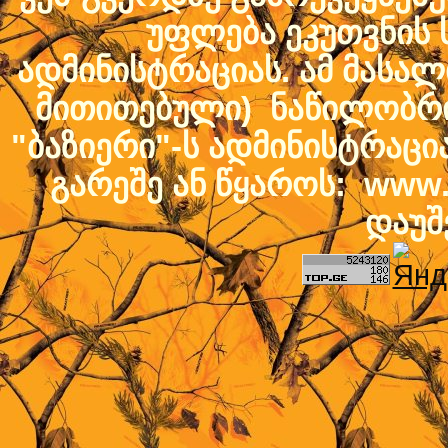
უფლება ეკუთვნის ს
ადმინისტრაციას. ამ მასალი
მითითებული) ნაწილობრივ
"ბაზიერი"-ს ადმინისტრაც
გარეშე ან წყაროს: www.b
დაუშ