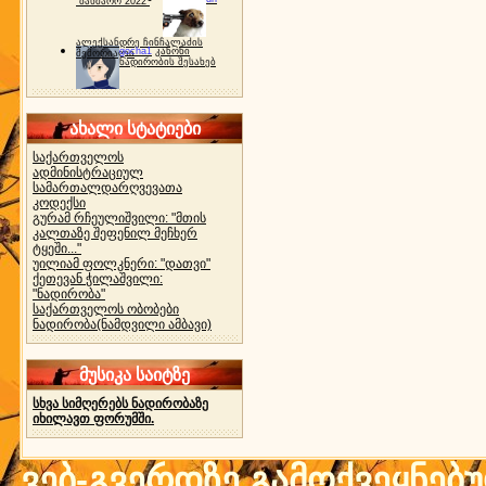
"ბახმარო 2022"
ალექსანდრე ჩინჩალაძის
gocha1
კანონი
მემორიალი
ნადირობის შესახებ
ახალი სტატიები
საქართველოს
ადმინისტრაციულ
სამართალდარღვევათა
კოდექსი
გურამ რჩეულიშვილი: "მთის
კალთაზე შეფენილ მეჩხერ
ტყეში..."
უილიამ ფოლკნერი: "დათვი"
ქეთევან ჭილაშვილი:
"ნადირობა"
საქართველოს ობობები
ნადირობა(ნამდვილი ამბავი)
მუსიკა საიტზე
სხვა სიმღერებს ნადირობაზე
იხილავთ ფორუმში.
ვებ-გვერდზე გამოქვეყნებ