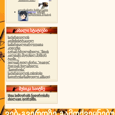
"ბახმარო 2022"
ალექსანდრე ჩინჩალაძის
gocha1
კანონი
მემორიალი
ნადირობის შესახებ
ახალი სტატიები
საქართველოს
ადმინისტრაციულ
სამართალდარღვევათა
კოდექსი
გურამ რჩეულიშვილი: "მთის
კალთაზე შეფენილ მეჩხერ
ტყეში..."
უილიამ ფოლკნერი: "დათვი"
ქეთევან ჭილაშვილი:
"ნადირობა"
საქართველოს ობობები
ნადირობა(ნამდვილი ამბავი)
მუსიკა საიტზე
სხვა სიმღერებს ნადირობაზე
იხილავთ ფორუმში.
ვებ-გვერდზე გამოქვეყნებ