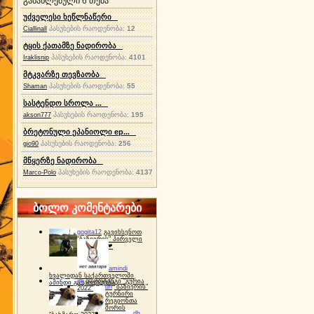
განახლებული 6 თემა
უძველესი ხეწლნაწერი
პასუხების რაოდენობა:
12
Ciallinall
ტყის ქათამზე ნადირობა
პასუხების რაოდენობა:
4101
Iraklisnip
მტკვარზე თევზაობა
პასუხების რაოდენობა:
55
Shaman
სასტენდო სროლა ...
პასუხების რაოდენობა:
195
akson777
ბრეტონული ეპანიოლი ep...
პასუხების რაოდენობა:
256
gio90
მწყერზე ნადირობა
პასუხების რაოდენობა:
4137
Marco-Polo
ბოლო კომენტარები
gogita12
გავიხსენოთ
"ბაზიერის" პირველი
ტურნირი ❤
amindi
ხვალიდან საქართველოში
dh
სპორტინგი "გურია
ამინდი გაუარესდება
dh
"ბაზიერის"
2022"
ტურნირი
რეგიონთა
შორის
dh