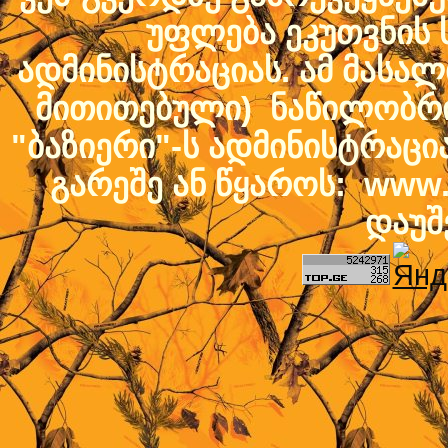
უფლება ეკუთვნის ს
ადმინისტრაციას. ამ მასალი
მითითებული) ნაწილობრივ
"ბაზიერი"-ს ადმინისტრაც
გარეშე ან წყაროს: www.b
დაუშ