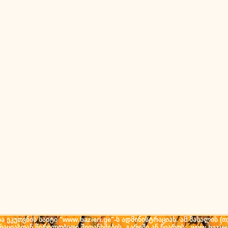
ეკუთვნის საიტი "www.bazieri.ge"-ს ადმინისტრაციას. ამ მასალის 
ტრაციასთან წერილობითი შეთანხმების გარეშე ან წყაროს: www.bazier