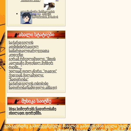
"ბახმარო 2022"
ალექსანდრე ჩინჩალაძის
gocha1
კანონი
მემორიალი
ნადირობის შესახებ
ახალი სტატიები
საქართველოს
ადმინისტრაციულ
სამართალდარღვევათა
კოდექსი
გურამ რჩეულიშვილი: "მთის
კალთაზე შეფენილ მეჩხერ
ტყეში..."
უილიამ ფოლკნერი: "დათვი"
ქეთევან ჭილაშვილი:
"ნადირობა"
საქართველოს ობობები
ნადირობა(ნამდვილი ამბავი)
მუსიკა საიტზე
სხვა სიმღერებს ნადირობაზე
იხილავთ ფორუმში.
ვებ-გვერდზე გამოქვეყნებული მასალის გამოყენების ყველა უფლება 
გამოყენება საიტი "ბაზიერი"-ს ადმინის