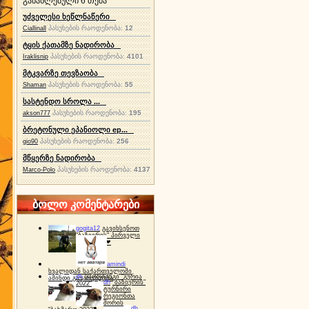
განახლებული 6 თემა
უძველესი ხეწლნაწერი
პასუხების რაოდენობა:
12
Ciallinall
ტყის ქათამზე ნადირობა
პასუხების რაოდენობა:
4101
Iraklisnip
მტკვარზე თევზაობა
პასუხების რაოდენობა:
55
Shaman
სასტენდო სროლა ...
პასუხების რაოდენობა:
195
akson777
ბრეტონული ეპანიოლი ep...
პასუხების რაოდენობა:
256
gio90
მწყერზე ნადირობა
პასუხების რაოდენობა:
4137
Marco-Polo
ბოლო კომენტარები
gogita12
გავიხსენოთ
"ბაზიერის" პირველი
ტურნირი ❤
amindi
ხვალიდან საქართველოში
dh
სპორტინგი "გურია
ამინდი გაუარესდება
dh
"ბაზიერის"
2022"
ტურნირი
რეგიონთა
შორის
dh