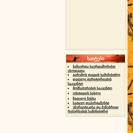
საიტები
ბაზიერთა საერთაშორისო
ასოციაცია
გარემოს დაცვის სამინისტრო
დაცული ტერიტორიების
სააგენტო
მომსახურების სააგენტო
იუსტიციის სახლი
წითელი ნუსხა
სატყეო დეპარტამენტი
ენერგეტიკისა და ბუნებრივი
რესურსების სამინისტრო