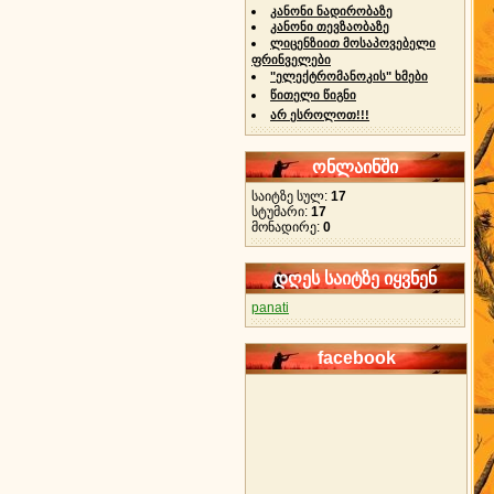
კანონი ნადირობაზე
კანონი თევზაობაზე
ლიცენზიით მოსაპოვებელი
ფრინველები
"ელექტრომანოკის" ხმები
წითელი წიგნი
არ ესროლოთ!!!
ონლაინში
საიტზე სულ:
17
სტუმარი:
17
მონადირე:
0
დღეს საიტზე იყვნენ
panati
facebook