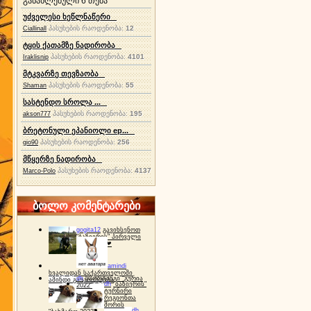
განახლებული 6 თემა
უძველესი ხეწლნაწერი
პასუხების რაოდენობა:
12
Ciallinall
ტყის ქათამზე ნადირობა
პასუხების რაოდენობა:
4101
Iraklisnip
მტკვარზე თევზაობა
პასუხების რაოდენობა:
55
Shaman
სასტენდო სროლა ...
პასუხების რაოდენობა:
195
akson777
ბრეტონული ეპანიოლი ep...
პასუხების რაოდენობა:
256
gio90
მწყერზე ნადირობა
პასუხების რაოდენობა:
4137
Marco-Polo
ბოლო კომენტარები
gogita12
გავიხსენოთ
"ბაზიერის" პირველი
ტურნირი ❤
amindi
ხვალიდან საქართველოში
dh
სპორტინგი "გურია
ამინდი გაუარესდება
dh
"ბაზიერის"
2022"
ტურნირი
რეგიონთა
შორის
dh