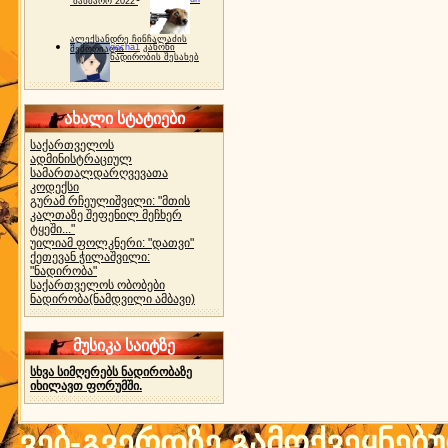
"ბახმარო 2022"
ალექსანდრე ჩინჩალაძის
gocha1
კანონი
მემორიალი
ნადირობის შესახებ
ახალი სტატიები
საქართველოს
ადმინისტრაციულ
სამართალდარღვევათა
კოდექსი
გურამ რჩეულიშვილი: "მთის
კალთაზე შეფენილ მეჩხერ
ტყეში..."
უილიამ ფოლკნერი: "დათვი"
ქეთევან ჭილაშვილი:
"ნადირობა"
საქართველოს ობობები
ნადირობა(ნამდვილი ამბავი)
მუსიკა საიტზე
სხვა სიმღერებს ნადირობაზე
იხილავთ ფორუმში.
ვებ-გვერდზე გამოქვეყნებ