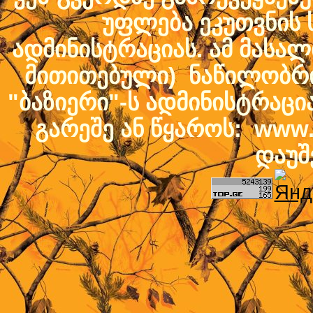
უფლება ეკუთვნის ს
ადმინისტრაციას. ამ მასალი
მითითებული) ნაწილობრივ
"ბაზიერი"-ს ადმინისტრაც
გარეშე ან წყაროს: www.b
დაუშ