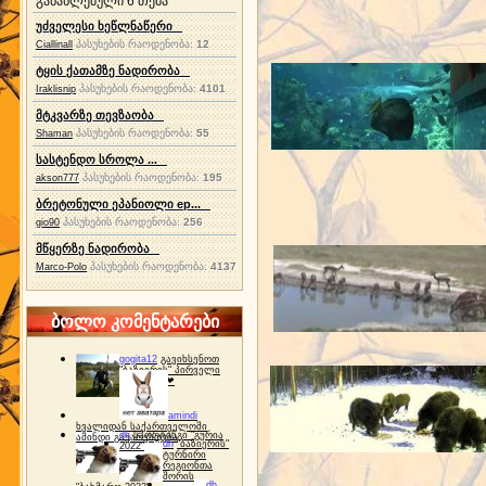
განახლებული 6 თემა
უძველესი ხეწლნაწერი
პასუხების რაოდენობა:
12
Ciallinall
ტყის ქათამზე ნადირობა
პასუხების რაოდენობა:
4101
Iraklisnip
მტკვარზე თევზაობა
პასუხების რაოდენობა:
55
Shaman
სასტენდო სროლა ...
პასუხების რაოდენობა:
195
akson777
ბრეტონული ეპანიოლი ep...
პასუხების რაოდენობა:
256
gio90
მწყერზე ნადირობა
პასუხების რაოდენობა:
4137
Marco-Polo
ბოლო კომენტარები
gogita12
გავიხსენოთ
"ბაზიერის" პირველი
ტურნირი ❤
amindi
ხვალიდან საქართველოში
dh
სპორტინგი "გურია
ამინდი გაუარესდება
dh
"ბაზიერის"
2022"
ტურნირი
რეგიონთა
შორის
dh