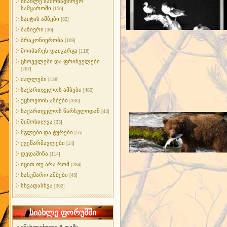
სიახლე სამონადირეო
სამყაროში
[156]
საიტის ამბები
[82]
ბაზიერი
[30]
ბრაკონიერობა
[169]
მოიპარეს-დაიკარგა
[116]
ცხოველები და ფრინველები
[267]
ძაღლები
[138]
საქართველოს ამბები
[482]
უცხოეთის ამბები
[330]
საქართველოს წარსულიდან
[43]
მიმოხილვა
[33]
მგლები და ტურები
[55]
ქვეწარმავლები
[14]
დედამიწა
[114]
იცით თუ არა რომ
[284]
სახუმარო ამბები
[48]
სხვადასხვა
[362]
სიახლე ფორუმში