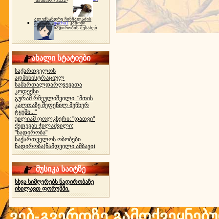
"ბახმარო 2022"
ალექსანდრე ჩინჩალაძის
gocha1
კანონი
მემორიალი
ნადირობის შესახებ
ახალი სტატიები
საქართველოს
ადმინისტრაციულ
სამართალდარღვევათა
კოდექსი
გურამ რჩეულიშვილი: "მთის
კალთაზე შეფენილ მეჩხერ
ტყეში..."
უილიამ ფოლკნერი: "დათვი"
ქეთევან ჭილაშვილი:
"ნადირობა"
საქართველოს ობობები
ნადირობა(ნამდვილი ამბავი)
მუსიკა საიტზე
სხვა სიმღერებს ნადირობაზე
იხილავთ ფორუმში.
ვებ-გვერდზე გამოქვეყნებ