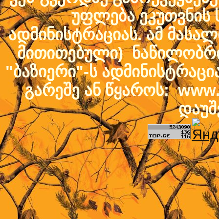
უფლება ეკუთვნის ს
ადმინისტრაციას. ამ მასალი
მითითებული) ნაწილობრივ
"ბაზიერი"-ს ადმინისტრაც
გარეშე ან წყაროს: www.b
დაუშ