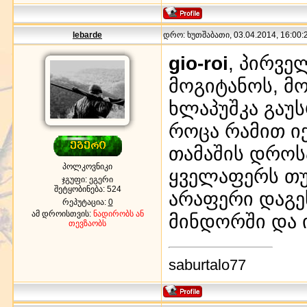
lebarde
დრო: ხუთშაბათი, 03.04.2014, 16:00:2
gio-roi
, პირვე
მოგიტანოს, მ
ხლაპუშკა გაუ
როცა რამით ი
თამაშის დროსა
პოლკოვნიკი
ყველაფერს თუ
ჯგუფი: ეგერი
შეტყობინება:
524
არაფერი დაგეს
რეპუტაცია:
0
ამ დროისთვის:
ნადირობს ან
მინდორში და 
თევზაობს
saburtalo77