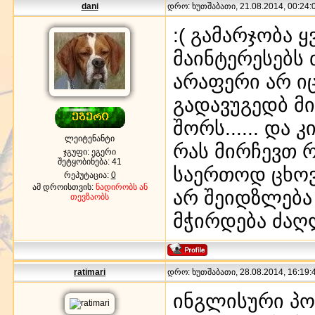
dani
დრო: ხუთშაბათი, 21.08.2014, 00:24:0
:( გამარჯობა 
მაინტერესებს 
არაფერი არ ი
გადავუგედბ მი
შორს...... და
ლეიტენანტი
რას მირჩევთ 
ჯგუფი: ეგერი
შეტყობინება:
41
საერთოდ ცხოვე
რეპუტაცია:
0
ამ დროისთვის:
ნადირობს ან
არ შეიდზლება
თევზაობს
მჭირდება ძაღლ
ratimari
დრო: ხუთშაბათი, 28.08.2014, 16:19:4
ინგლისური პოი