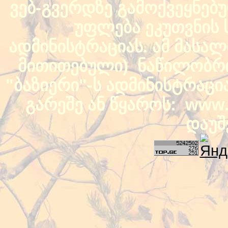
ვებ-გვერდზე გამოქვეყნებ
უფლება ეკუთვნის ს
ადმინისტრაციას. ამ მასალი
მითითებული) ნაწილობრივ
"ბაზიერი"-ს ადმინისტრაც
გარეშე ან წყაროს: www.b
დაუშ