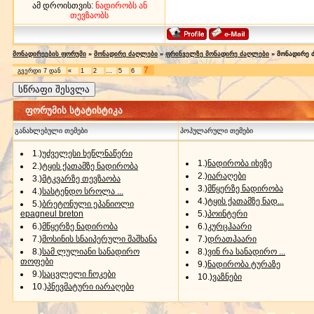
ამ დროისთვის:
ნადირობს ან
თევზაობს
მონადირეების ფორუმი
»
მონადირე ძაღლები
»
ფრინველზე მონადირე ძაღლები
»
მონადირე 
7
გვერდი
7
დან
«
1
2
…
5
6
ფორუმის სტატისტიკა
განახლებული თემები
პოპულარული თემები
1.)
უძველესი ხეწლნაწერი
1.)
ნადირობა იხვზე
2.)
ტყის ქათამზე ნადირობა
2.)
იარაღები
3.)
მტკვარზე თევზაობა
3.)
მწყერზე ნადირობა
4.)
სასტენდო სროლა ...
4.)
ტყის ქათამზე ნად...
5.)
ბრეტონული ეპანიოლი
epagneul breton
5.)
პოინტერი
6.)
მწყერზე ნადირობა
6.)
კურცჰაარი
7.)
მოსინის სნაიპერული შაშხანა
7.)
დრათჰაარი
8.)
სამ ლულიანი სანადირო
8.)
ვინ რა სანადირო ...
თოფები
9.)
ნადირობა ტურაზე
9.)
საცვლელი ჩოკები
10.)
ვაზნები
10.)
პნევმატური იარაღები