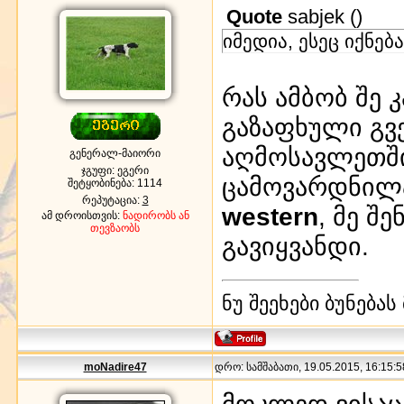
Quote
sabjek
(
)
იმედია, ესეც იქნება
რას ამბობ შე
გაზაფხული გვე
აღმოსავლეთში 
გენერალ-მაიორი
ჯგუფი: ეგერი
ცამოვარდნილა
შეტყობინება:
1114
რეპუტაცია:
3
western
, მე შ
ამ დროისთვის:
ნადირობს ან
თევზაობს
გავიყვანდი.
ნუ შეეხები ბუნება
moNadire47
დრო: სამშაბათი, 19.05.2015, 16:15:5
მოკლედ ვისაც,