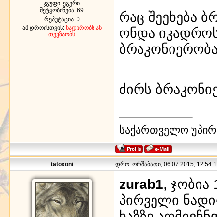
ჯგუფი: ეგერი
შეტყობინება:
69
რაც შეეხება ბ
რეპუტაცია:
0
ამ დროისთვის:
ნადირობს ან
ონდა იკადროს
თევზაობს
ბრაკონიერობა.
ძირს ბრაკონი
საქართველო უპირ
tatoxoni
დრო: ორშაბათი, 06.07.2015, 12:54:1
zurab1
, ჯობია
პირველი ნადი
ხაზზე აღმივჩნ