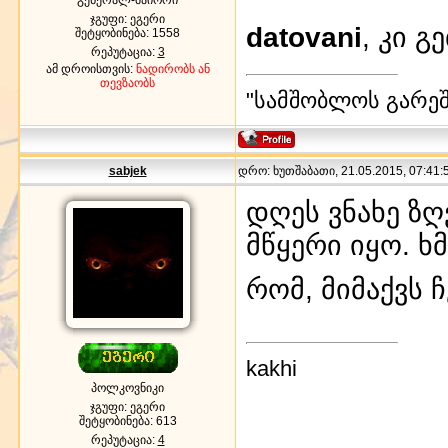
ჯგუფი: ეგერი
datovani
, კი 
შეტყობინება:
1558
რეპუტაცია:
3
ამ დროისთვის:
ნადირობს ან
თევზაობს
"სამშობლოს გარეშე
sabjek
დრო: ხუთშაბათი, 21.05.2015, 07:41:5
დღეს ვნახე ზღ
მწყერი იყო. ხ
რომ, მიმაქვს ჩ
kakhi
პოლკოვნიკი
ჯგუფი: ეგერი
შეტყობინება:
613
რეპუტაცია:
4