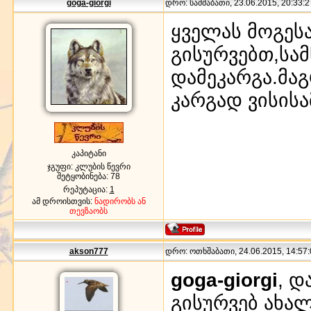
goga-giorgi
დრო: სამშაბათი, 23.06.2015, 20:33:2
ყველას მოგეს
გისურვებთ,სა
დამეკარგა.მაგ
კარგად ვისისა
კაპიტანი
ჯგუფი: კლუბის წევრი
შეტყობინება:
78
რეპუტაცია:
1
ამ დროისთვის:
ნადირობს ან
თევზაობს
akson777
დრო: ოთხშაბათი, 24.06.2015, 14:57:
goga-giorgi
, დ
გისურვებ ახა