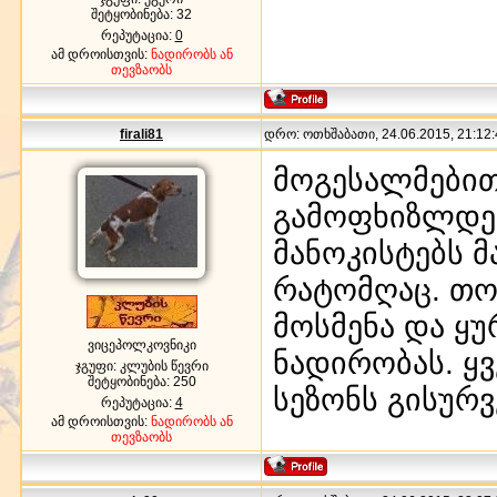
შეტყობინება:
32
რეპუტაცია:
0
ამ დროისთვის:
ნადირობს ან
თევზაობს
firali81
დრო: ოთხშაბათი, 24.06.2015, 21:12:
მოგესალმებით
გამოფხიზლდებ
მანოკისტებს მა
რატომღაც. თორ
მოსმენა და ყუ
ვიცეპოლკოვნიკი
ნადირობას. ყ
ჯგუფი: კლუბის წევრი
შეტყობინება:
250
სეზონს გისურვ
რეპუტაცია:
4
ამ დროისთვის:
ნადირობს ან
თევზაობს