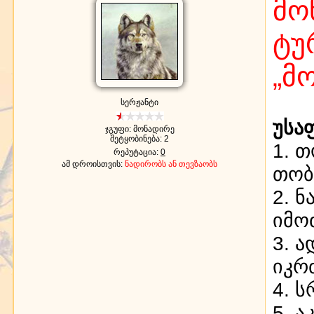
მო
ტუ
„მ
სერჟანტი
უსა
ჯგუფი: მონადირე
შეტყობინება:
2
1. 
რეპუტაცია:
0
ამ დროისთვის:
ნადირობს ან თევზაობს
თობ
2. 
იმო
3. 
იკრ
4. 
5. 