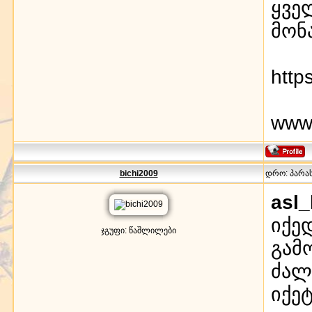
ყვე
მონ
http
www.
bichi2009
დრო: პარასკ
asl_
იქედ
ჯგუფი: წაშლილები
გამ
ძალ
იქე