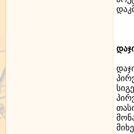
დაკ
დაჯ
დაჯ
პირ
სიგ
პირ
თას
მონ
მიხ