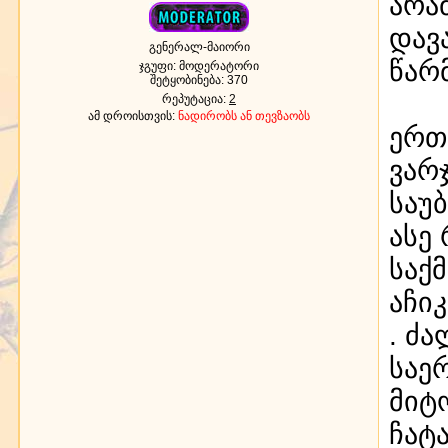
არა
დავ
გენერალ-მაიორი
წარ
ჯგუფი: მოდერატორი
შეტყობინება:
370
რეპუტაცია:
2
ამ დროისთვის:
ნადირობს ან თევზაობს
ერთ
ვარ
საუბ
ასე
საქმე
აჩი
. ძ
საე
მიტ
ჩატა