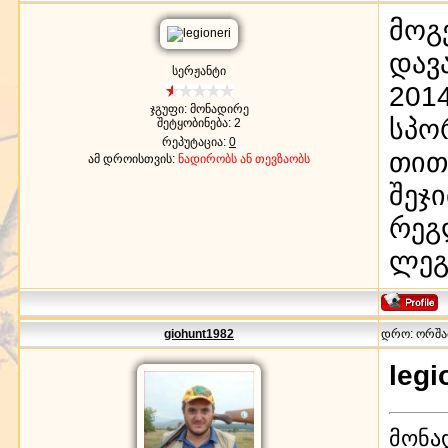
მოგ
დავ
სერჟანტი
201
ჯგუფი: მონადირე
სპო
შეტყობინება:
2
რეპუტაცია:
0
თით
ამ დროისთვის:
ნადირობს ან თევზაობს
შეჯ
რეგ
ლეგ
giohunt1982
დრო: ორშაბა
legi
მონა