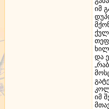
გან
იმ 
დუპ
მქო
ქულ
თეფ
ხილ
და 
„რა
მოს
გატ
კოლ
იმ 
მთა