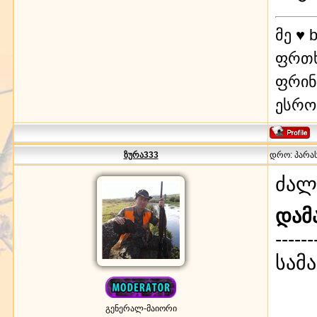
მე ♥ b
ფრთხ
ფრინ
ესრ
ზურა333
დრო: პარასკ
ძალ
დამ
------
სამ
გენერალ-მაიორი