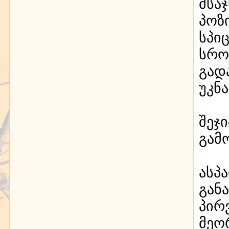
მსა
პოზ
სპი
სრო
გად
უკნ
შეჯ
გამ
ასპ
გან
პირ
მეო