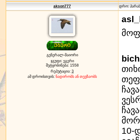
akson777
დრო: პარასკ
asl_
მოფ
გენერალ-მაიორი
bich
ჯგუფი: ეგერი
შეტყობინება:
1558
თიხ
რეპუტაცია:
3
თეფ
ამ დროისთვის:
ნადირობს ან თევზაობს
ჩავ
ვეს
ჩავ
მორ
10-