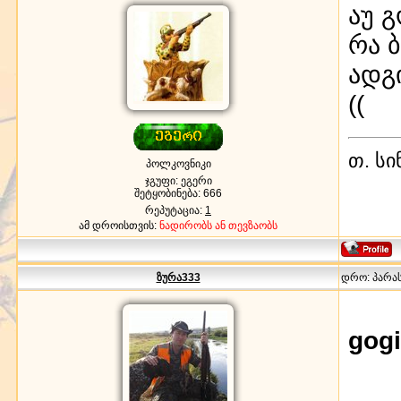
აუ 
რა 
ადგ
((
თ. ს
პოლკოვნიკი
ჯგუფი: ეგერი
შეტყობინება:
666
რეპუტაცია:
1
ამ დროისთვის:
ნადირობს ან თევზაობს
ზურა333
დრო: პარასკ
gogi