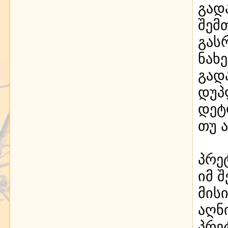
გად
შემ
გას
ნახ
გად
დუპ
დეტ
თუ 
პრე
იმ 
მის
აღნ
პრე