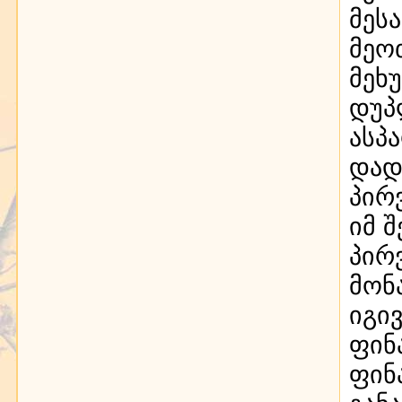
მეს
მეო
მეხ
დუპ
ასპ
დად
პირ
იმ 
პირ
მონ
იგი
ფინ
ფინ