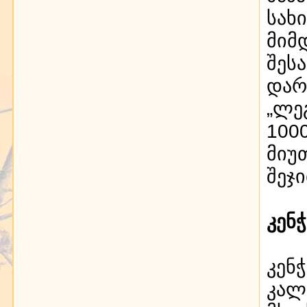
სახ
მიმ
შეს
დარ
„ლე
100
მიუ
შეჯ
კენ
კენ
კალ