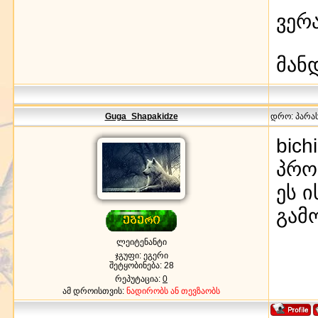
ვერ
მან
Guga_Shapakidze
დრო: პარასკ
bic
პრობ
ეს 
გამ
ლეიტენანტი
ჯგუფი: ეგერი
შეტყობინება:
28
რეპუტაცია:
0
ამ დროისთვის:
ნადირობს ან თევზაობს