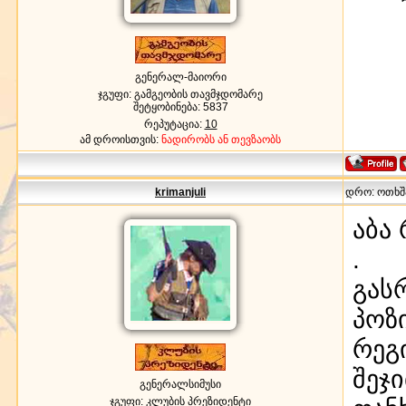
გენერალ-მაიორი
ჯგუფი: გამგეობის თავმჯდომარე
შეტყობინება:
5837
რეპუტაცია:
10
ამ დროისთვის:
ნადირობს ან თევზაობს
krimanjuli
დრო: ოთხშაბ
აბა
.
გას
პოზ
რეგ
შეჯ
გენერალსიმუსი
ჯგუფი: კლუბის პრეზიდენტი