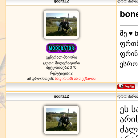
gogita12
დრო: პარასკ
bon
მე ♥ b
ფრთხ
ფრინ
გენერალ-მაიორი
ესრ
ჯგუფი: მოდერატორი
შეტყობინება:
370
რეპუტაცია:
2
ამ დროისთვის:
ნადირობს ან თევზაობს
gogita12
დრო: პარასკ
ეს 
არი
ძალ