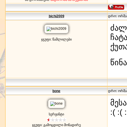
bichi2009
დრო: ორშაბა
ძალ
ჩატ
ჯგუფი: წაშლილები
ქუთ
წინ
bone
დრო: ორშაბა
მესა
:( :( :
სერჟანტი
ჯგუფი: გამოცდილი მონადირე