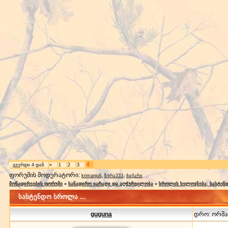
4
გვერდი
4
დან
«
1
2
3
ფორუმის მოდერატორი:
,
,
krimanjuli
ზურა333
ბაქარი
მონადირეების ფორუმი
»
სანადირო იარაღი და აღჭურვილობა
»
სროლის ხელოვნება; სასტე
სასტენდო სროლა ...
guguna
დრო: ორშაბა