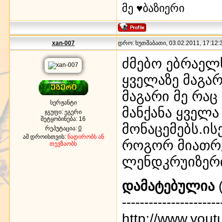
მე ♥ბაზიერი
xan-007
დრო: ხუთშაბათი, 03.02.2011, 17:12:3
ძმებო ებრაელს
ყველაზე მაგარ
მაგარი მე რაც
სერჟანტი
მანქანა ყველა
ჯგუფი: ეგერი
შეტყობინება:
16
მონაცემებს.ის
რეპუტაცია:
0
ამ დროისთვის:
ნადირობს ან
როგორ მიათრ
თევზაობს
ლენდკრუიზე
დამატებულია
(
----------------------
http://www.you