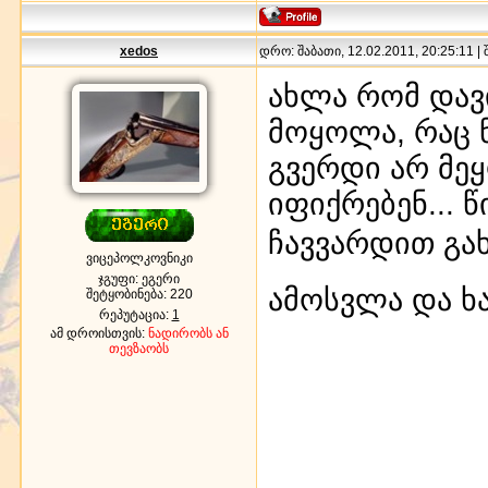
xedos
დრო: შაბათი, 12.02.2011, 20:25:11 |
ახლა რომ დავი
მოყოლა, რაც ნ
გვერდი არ მეყ
იფიქრებენ... 
ჩავვარდით გა
ვიცეპოლკოვნიკი
ჯგუფი: ეგერი
ამოსვლა და ხ
შეტყობინება:
220
რეპუტაცია:
1
ამ დროისთვის:
ნადირობს ან
თევზაობს