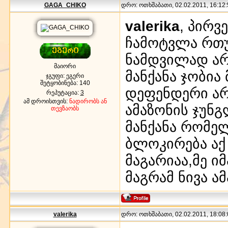
GAGA_CHIKO
დრო: ოთხშაბათი, 02.02.2011, 16:12:
valerika
, პირვ
ჩამოტვლა რთუ
ნამდვილად არ
მაიორი
მანქანა ჯობი
ჯგუფი: ეგერი
შეტყობინება:
140
დეფენდერი არ
რეპუტაცია:
3
ამ დროისთვის:
ნადირობს ან
ამაზონის ჯუნ
თევზაობს
მანქანა რომე
ბლოკირება აქ 
მაგარიაა,მე ი
მაგრამ ნივა ა
valerika
დრო: ოთხშაბათი, 02.02.2011, 18:08: