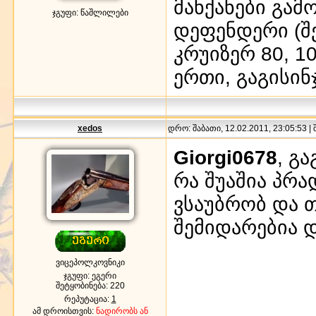
მანქანები გამ
ჯგუფი: წაშლილები
დეფენდერი (შე
კრუიზერ 80, 1
ერთი, გაგისინ
xedos
დრო: შაბათი, 12.02.2011, 23:05:53 |
Giorgi0678
, გ
რა შუაშია პრა
ვსაუბრობ და თ
შემიდარებია დ
ვიცეპოლკოვნიკი
ჯგუფი: ეგერი
შეტყობინება:
220
რეპუტაცია:
1
ამ დროისთვის:
ნადირობს ან