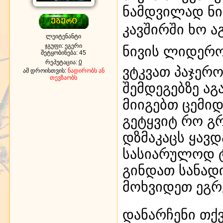
ნამდვილად ნივ
კავშირში ხო 
ლეიტენანტი
ჯგუფი: ეგერი
ნივის ლიდერ
შეტყობინება:
45
რეპუტაცია:
0
ვტკვათ პაჯერო
ამ დროისთვის:
ნადირობს ან
თევზაობს
შემდეგებზე აგ
მიიგებთ ცემიდ
გეტყვიტ რო გ
დზმაკაცს ყავდ
სასიარულოდ ტ
გინდათ სანად
მოხვიდეთ ეგრე
დანარჩენი თქ