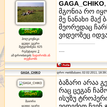
GAGA_CHIKO
მგონია რო იყო
მე ნანახი მაქ 
მეორედაც ჩარ
ვიდეოზეც იდვა 
პოლკოვნიკი
ჯგუფი: ეგერი
შეტყობინება:
625
....
რეპუტაცია:
2
ამ დროისთვის:
ნადირობს ან
თევზაობს
GAGA_CHIKO
დრო: ოთხშაბათი, 02.02.2011, 18:39:
ბაზარი არაა გე
რაც ცეგან ჩამ
ისუზუ ტროპერ
მაიორი
ვიდექით ჩვენ 
ჯგუფი: ეგერი