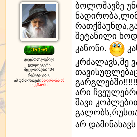
ბოლოშავზე უნ
ნადირობა,ლი
რათქმაუნდა,გ
შეტანილი ხოდ
კანონი.
კა
კრძალავს,მე ვ
ვიცეპოლკოვნიკი
ჯგუფი: ეგერი
თავისუფლებაც
შეტყობინება:
434
რეპუტაცია:
0
გარგლებში!!!!!!
ამ დროისთვის:
ნადირობს ან
თევზაობს
არი ჩვეულებრი
შავი კოპლები
გალობს,რუსთავ
არ დამინახავ