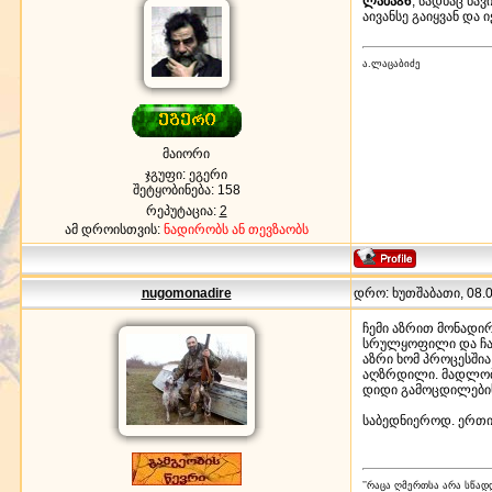
ლაშა86
, სადხაც წა
აივანსე გაიყვან და
ა.ლაცაბიძე
მაიორი
ჯგუფი: ეგერი
შეტყობინება:
158
რეპუტაცია:
2
ამ დროისთვის:
ნადირობს ან თევზაობს
nugomonadire
დრო: ხუთშაბათი, 08.03
ჩემი აზრით მონადირ
სრულყოფილი და ჩამ
აზრი ხომ პროცესშია
აღზრდილი. მადლობა
დიდი გამოცდილების 
საბედნიეროდ. ერთი 
’’რაცა ღმერთსა არა სწადდ