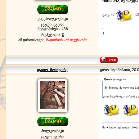
roko2092
, მე მყავდ
გადიო
:0
ვიცეპოლკოვნიკი
ჯგუფი: ეგერი
შეტყობინება:
486
კ
რეპუტაცია:
0
ამ დროისთვის:
ნადირობს ან თევზაობს
დათო_მონადირე
დრო: ხუთშაბათი, 20.09
Quote
(
ბუთუთი
)
, მე მყავდა ძაღლი და ს
დააფხაკუნებდა კარებზე
მე ♥ bazieri.ge დათო_მონ
პოლკოვნიკი
ჯგუფი: ეგერი