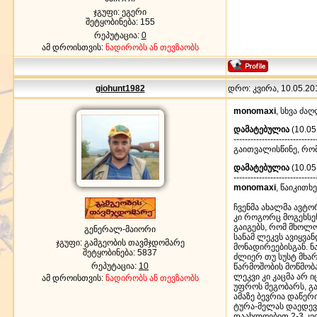
ჯგუფი: ეგერი
შეტყობინება:
155
რეპუტაცია:
0
ამ დროისთვის:
ნადირობს ან თევზაობს
giohunt1982
დრო: კვირა, 10.05.201
monomaxi
, სხვა ძა
დამატებულია
(10.05
-----------------------------
გაითვალისწინე, რო
დამატებულია
(10.05
-----------------------------
monomaxi
, წაიკითხე
ჩვენმა ახალმა ავტო
კი როგორც მოგეხსე
გაიგებს, რომ მხოლო
გენერალ-მაიორი
სანამ ლეკვს ავიყვა
ჯგუფი: გამგეობის თავმჯდომარე
მონადირეებისგან. ნ
შეტყობინება:
5837
ძლიერ თუ სუსტ მხა
რეპუტაცია:
10
წარმოშობის მოწმობა
ლეკვი კი კაცმა არ 
ამ დროისთვის:
ნადირობს ან თევზაობს
უფროს მეგობარს, გა
ამაზე ბევრია დაწერ
ტურა-მელას დაედევნ
დაახლოებით 2-3 კვ