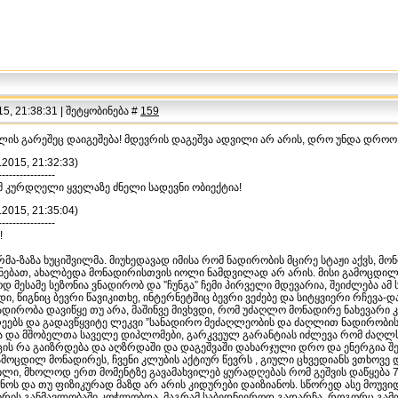
5, 21:38:31 | შეტყობინება #
159
ღლის გარეშეც დაიგეშება! მდევრის დაგეშვა ადვილი არ არის, დრო უნდა დროო!
.2015, 21:32:33)
----------------
მ კურდღელი ყველაზე ძნელი სადევნი ობიექტია!
.2015, 21:35:04)
----------------
!
რმა-ზაზა ხუციშვილმა. მიუხედავად იმისა რომ ნადირობის მცირე სტაჟი აქვს, მ
ნებათ, ახალბედა მონადირისთვის იოლი ნამდვილად არ არის. მისი გამოცდილ
დ მესამე სეზონია ვნადირობ და ”ჩუნგა” ჩემი პირველი მდევარია, შეიძლება ამ
ნდი, წიგნიც ბევრი წავიკითხე, ინტერნეტშიც ბევრი ვეძებე და სიტყვიერი რჩევა
ადირობა დავიწყე თუ არა, მაშინვე მივხვდი, რომ უძაღლო მონადირე ნახევარი კ
რეებს და გადავწყვიტე ლეკვი ”სანადირო მეძაღლეობის და ძაღლით ნადირობის
 და მშობელთა საველე დიპლომები, გარკვეულ გარანტიას იძლევა რომ ძაღლს მ
იცის რა გაიზრდება და აღზრდაში და დაგეშვაში დახარჯული დრო და ენერგია შ
მოცდილ მონადირეს, ჩვენი კლუბის აქტიურ წევრს , გიული ცხვედიანს ვთხოვე 
ილი, მხოლოდ ერთ მომენტზე გავამახვილებ ყურადღებას რომ გეშვის დაწყება 
ოს და თუ ფიზიკურად მაზდ არ არის კიდურები დაიზიანოს. სწორედ ასე მოუვი
ირის განმავლობაში კოჭლობდა, მაგრამ საბედნიეროდ გადარჩა. როგორც გამ