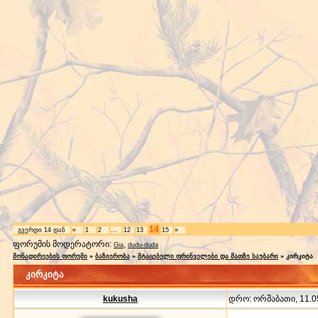
14
გვერდი
14
დან
«
1
2
…
12
13
15
»
ფორუმის მოდერატორი:
,
Gia
dudu-duda
მონადირეების ფორუმი
»
ბაზიერობა
»
მტაცებელი ფრინველები და მათზე საუბარი
»
კირკიტა
კირკიტა
kukusha
დრო: ორშაბათი, 11.05