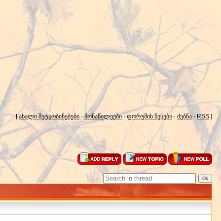
[
ახალი შეტყობინებები
·
მონაწილეები
·
ფორუმის წესები
·
ძებნა
·
RSS
]