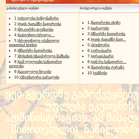
განახლებული თემები
პოპულარული თემები
1.)
უძველესი ხეწლნაწერი
1.)
ნადირობა იხვზე
2.)
ტყის ქათამზე ნადირობა
2.)
იარაღები
3.)
მტკვარზე თევზაობა
3.)
მწყერზე ნადირობა
4.)
სასტენდო სროლა ...
4.)
ტყის ქათამზე ნად...
5.)
ბრეტონული ეპანიოლი
epagneul breton
5.)
პოინტერი
6.)
მწყერზე ნადირობა
6.)
კურცჰაარი
7.)
მოსინის სნაიპერული შაშხანა
7.)
დრათჰაარი
8.)
სამ ლულიანი სანადირო
8.)
ვინ რა სანადირო ...
თოფები
9.)
ნადირობა ტურაზე
9.)
საცვლელი ჩოკები
10.)
ვაზნები
10.)
პნევმატური იარაღები
ვებ-გვერდზე გამოქვეყნებ
უფლება ეკუთვნის ს
ადმინისტრაციას. ამ მასალი
მითითებული) ნაწილობრივ