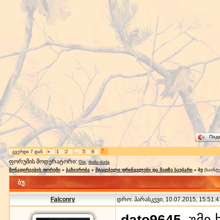
Под
7
გვერდი
7
დან
«
1
2
…
5
6
ფორუმის მოდერატორი:
,
Gia
dudu-duda
მონადირეების ფორუმი
»
ბაზიერობა
»
მტაცებელი ფრინველები და მათზე საუბარი
»
ბუ
(საინტ
ბუ
Falconry
დრო: პარასკევი, 10.07.2015, 15:51:4
dato9645
, უმი