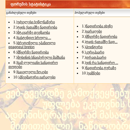
ფორუმის სტატისტიკა
განახლებული თემები
პოპულარული თემები
1.)
უძველესი ხეწლნაწერი
1.)
ნადირობა იხვზე
2.)
ტყის ქათამზე ნადირობა
2.)
იარაღები
3.)
მტკვარზე თევზაობა
3.)
მწყერზე ნადირობა
4.)
სასტენდო სროლა ...
4.)
ტყის ქათამზე ნად...
5.)
ბრეტონული ეპანიოლი
epagneul breton
5.)
პოინტერი
6.)
მწყერზე ნადირობა
6.)
კურცჰაარი
7.)
მოსინის სნაიპერული შაშხანა
7.)
დრათჰაარი
8.)
სამ ლულიანი სანადირო
8.)
ვინ რა სანადირო ...
თოფები
9.)
ნადირობა ტურაზე
9.)
საცვლელი ჩოკები
10.)
ვაზნები
10.)
პნევმატური იარაღები
ვებ-გვერდზე გამოქვეყნებ
უფლება ეკუთვნის ს
ადმინისტრაციას. ამ მასალი
მითითებული) ნაწილობრივ