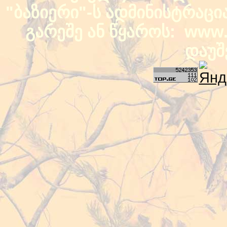
"ბაზიერი"-ს ადმინისტრაც
გარეშე ან წყაროს: www.b
დაუშ