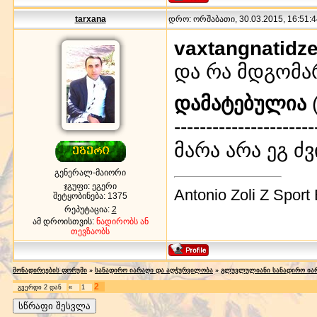
tarxana
დრო: ორშაბათი, 30.03.2015, 16:51:4
vaxtangnatidz
და რა მდგომა
დამატებულია
(
----------------------
მარა არა ეგ ძ
გენერალ-მაიორი
ჯგუფი: ეგერი
Antonio Zoli Z Sport
შეტყობინება:
1375
რეპუტაცია:
2
ამ დროისთვის:
ნადირობს ან
თევზაობს
მონადირეების ფორუმი
»
სანადირო იარაღი და აღჭურვილობა
»
გლუვლულიანი სანადირო ია
2
გვერდი
2
დან
«
1