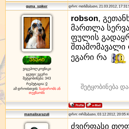
guma_spiker
დრო: ოთხშაბათი, 21.03.2012, 17:31:
robson
, გეთა
მართლა სერვა
ფულის გადაყრ
შთამომავალი 
ეგარი რა
ვიცეპოლკოვნიკი
ჯგუფი: ეგერი
შეტყობინება:
343
რეპუტაცია:
0
შეტყობინება და
ამ დროისთვის:
ნადირობს ან
თევზაობს
mamalixarazuli
დრო: ორშაბათი, 03.12.2012, 20:05:4
ძვირფასი თოფი